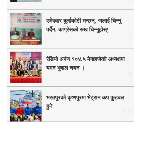
उमेदवार बुर्लाकोटी भन्छन्, ‘मलाई चिन्नु
पर्दैन, कांग्रेसको रुख चिन्नुहोस्’
८
रेडियो अर्पण १०४.५ मेगाहर्जको अध्यक्षमा
यमन भुषाल चयन ।
९
भरतपुरको कृष्णपुरमा भेट्रान कप फुटबल
हुने
१०