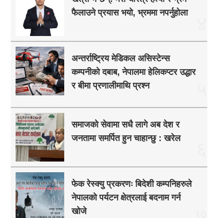
फैलाउने प्रयास भयो, भ्रममा नपर्नुहोला
४
अन्तर्राष्ट्रिय मेडिकल असिस्टेन्स
कम्पनीको दबाब, नेपालमा हेलिकप्टर उद्धार
५
र बीमा प्रणालीमाथि प्रश्न
समाजको सेवामा सधै लागे अब देश र
जनतामा समर्पित हुन चाहान्छु : खरेल
६
फेक रेस्क्यु प्रकरणः बिदेशी कम्पनिहरुले
नेपालको पर्यटन क्षेत्रलाई बदनाम गर्न
७
खोजे