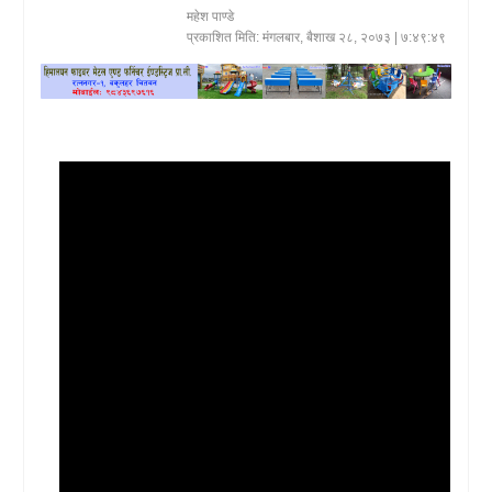
महेश पाण्डे
खेलकुद
प्रकाशित मिति:
मंगलबार, बैशाख २८, २०७३
| ७:४९:४९
प्रदेश
प्रवास/
विश्व
स्वास्थ्य/
रोचक
विचार/
अन्तर्वार्ता