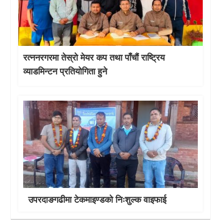
रत्ननरगरमा तेस्राे मेयर कप तथा पाँचौं राष्ट्रिय
व्याडमिन्टन प्रतियोगिता हुने
उपरदाङगढीमा टेकमाइण्डको निःशुल्क वाइफाई