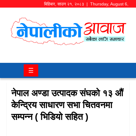
बिहिबार
,
साउन
२१
,
२०८३
| Thursday, August 6,
2026
समाज/
राजनीति
चितवन
☰
खबर
कला/
नेपाल अण्डा उत्पादक संघको १३ औं
मनोरञ्जन
केन्द्रिय साधारण सभा चितवनमा
अर्थ/
सम्पन्न ( भिडियो सहित )
बजार
शिक्षा/