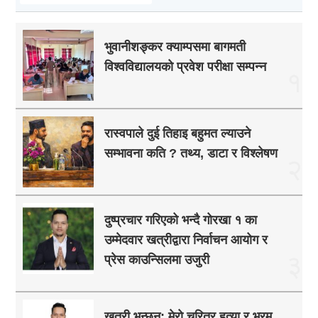
भुवानीशङ्कर क्याम्पसमा बागमती
विश्वविद्यालयको प्रवेश परीक्षा सम्पन्न
१
रास्वपाले दुई तिहाइ बहुमत ल्याउने
सम्भावना कति ? तथ्य, डाटा र विश्लेषण
२
दुष्प्रचार गरिएको भन्दै गोरखा १ का
उम्मेदवार खत्रीद्वारा निर्वाचन आयोग र
३
प्रेस काउन्सिलमा उजुरी
खत्री भन्छन्: मेरो चरित्र हत्या र भ्रम