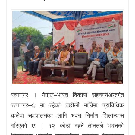
खेलकुद
प्रदेश
प्रवास/
विश्व
स्वास्थ्य/
रोचक
विचार/
रत्ननगर । नेपाल–भारत विकास सहकार्यअन्तर्गत
अन्तर्वार्ता
रत्ननगर–६ मा रहेको बछौली माविमा प्राविधिक
कलेज सञ्चालनका लागि भवन निर्माण शिलान्यास
गरिएको छ । १२ कोठा रहने तीनतले भवनको