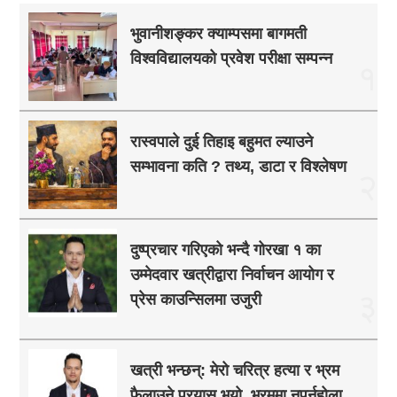
भुवानीशङ्कर क्याम्पसमा बागमती
विश्वविद्यालयको प्रवेश परीक्षा सम्पन्न
१
रास्वपाले दुई तिहाइ बहुमत ल्याउने
सम्भावना कति ? तथ्य, डाटा र विश्लेषण
२
दुष्प्रचार गरिएको भन्दै गोरखा १ का
उम्मेदवार खत्रीद्वारा निर्वाचन आयोग र
३
प्रेस काउन्सिलमा उजुरी
खत्री भन्छन्: मेरो चरित्र हत्या र भ्रम
फैलाउने प्रयास भयो, भ्रममा नपर्नुहोला