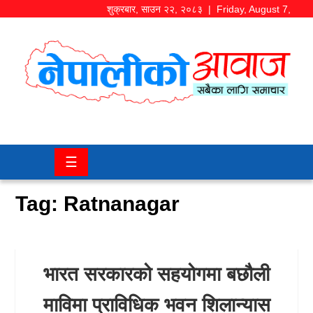
शुक्रबार
,
साउन
२२
,
२०८३
| Friday, August 7,
2026
समाज/
राजनीति
चितवन
☰
खबर
Tag:
Ratnanagar
कला/
मनोरञ्जन
अर्थ/
भारत सरकारको सहयोगमा बछौली
बजार
माविमा प्राविधिक भवन शिलान्यास
शिक्षा/