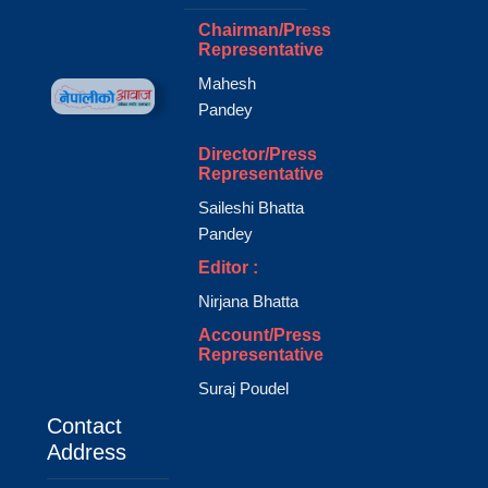
Chairman/Press
Representative
Mahesh
Pandey
Director/Press
Representative
Saileshi Bhatta
Pandey
Editor :
Nirjana Bhatta
Account/Press
Representative
Suraj Poudel
Contact
Address