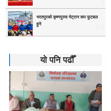
भरतपुरको कृष्णपुरमा भेट्रान कप फुटबल
हुने
१०
यो पनि पढौँ