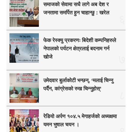
समाजको सेवामा सधै लागे अब देश र
जनतामा समर्पित हुन चाहान्छु : खरेल
६
फेक रेस्क्यु प्रकरणः बिदेशी कम्पनिहरुले
नेपालको पर्यटन क्षेत्रलाई बदनाम गर्न
७
खोजे
उमेदवार बुर्लाकोटी भन्छन्, ‘मलाई चिन्नु
पर्दैन, कांग्रेसको रुख चिन्नुहोस्’
८
रेडियो अर्पण १०४.५ मेगाहर्जको अध्यक्षमा
यमन भुषाल चयन ।
९