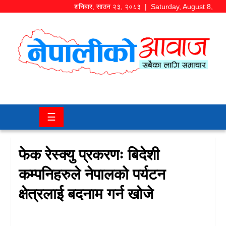
शनिबार
,
साउन
२३
,
२०८३
| Saturday, August 8,
2026
समाज/
राजनीति
चितवन
☰
खबर
कला/
फेक रेस्क्यु प्रकरणः बिदेशी
मनोरञ्जन
कम्पनिहरुले नेपालको पर्यटन
अर्थ/
क्षेत्रलाई बदनाम गर्न खोजे
बजार
शिक्षा/