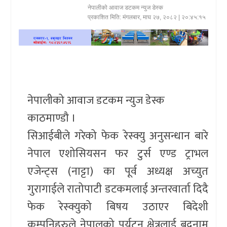
नेपालीको आवाज डटकम न्युज डेस्क
खेलकुद
प्रकाशित मिति:
मंगलबार, माघ २७, २०८२
| २०:४५:१५
प्रदेश
प्रवास/
विश्व
नेपालीको आवाज डटकम न्युज डेस्क
स्वास्थ्य/
काठमाण्डौ ।
रोचक
सिआईबीले गरेको फेक रेस्क्यु अनुसन्धान बारे
विचार/
नेपाल एशोसियसन फर टुर्स एण्ड ट्राभल
अन्तर्वार्ता
एजेन्ट्स (नाट्टा) का पूर्व अध्यक्ष अच्युत
गुरागाईले रातोपाटी डटकमलाई अन्तरवार्ता दिदै
फेक रेस्क्युको बिषय उठाएर बिदेशी
कम्पनिहरुले नेपालको पर्यटन क्षेत्रलाई बदनाम