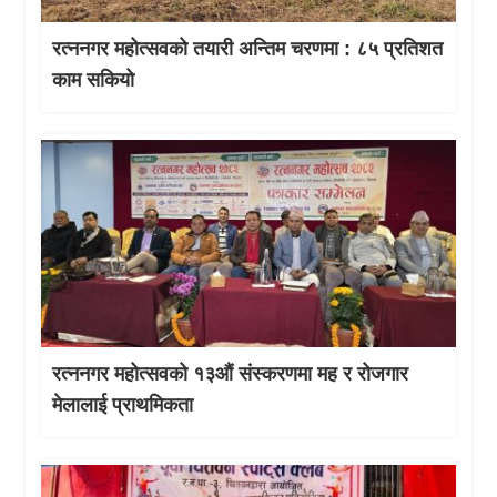
रत्ननगर महोत्सवको तयारी अन्तिम चरणमा : ८५ प्रतिशत
काम सकियो
रत्ननगर महोत्सवको १३औं संस्करणमा मह र रोजगार
मेलालाई प्राथमिकता