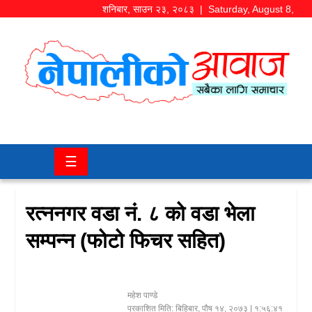
शनिबार
,
साउन
२३
,
२०८३
| Saturday, August 8,
2026
समाज/
राजनीति
चितवन
☰
खबर
कला/
रत्ननगर वडा नं. ८ को वडा भेला
मनोरञ्जन
सम्पन्न (फोटो फिचर सहित)
अर्थ/
बजार
महेश पाण्डे
शिक्षा/
प्रकाशित मिति:
बिहिबार, पौष १४, २०७३
| १:५६:४१