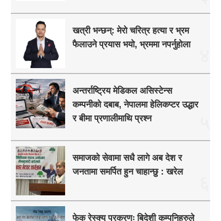
खत्री भन्छन्: मेरो चरित्र हत्या र भ्रम
फैलाउने प्रयास भयो, भ्रममा नपर्नुहोला
४
अन्तर्राष्ट्रिय मेडिकल असिस्टेन्स
कम्पनीको दबाब, नेपालमा हेलिकप्टर उद्धार
५
र बीमा प्रणालीमाथि प्रश्न
समाजको सेवामा सधै लागे अब देश र
जनतामा समर्पित हुन चाहान्छु : खरेल
६
फेक रेस्क्यु प्रकरणः बिदेशी कम्पनिहरुले