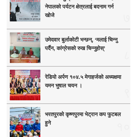
नेपालको पर्यटन क्षेत्रलाई बदनाम गर्न
७
खोजे
उमेदवार बुर्लाकोटी भन्छन्, ‘मलाई चिन्नु
पर्दैन, कांग्रेसको रुख चिन्नुहोस्’
८
रेडियो अर्पण १०४.५ मेगाहर्जको अध्यक्षमा
यमन भुषाल चयन ।
९
भरतपुरको कृष्णपुरमा भेट्रान कप फुटबल
हुने
१०