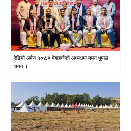
रेडियो अर्पण १०४.५ मेगाहर्जको अध्यक्षमा यमन भुषाल
चयन ।