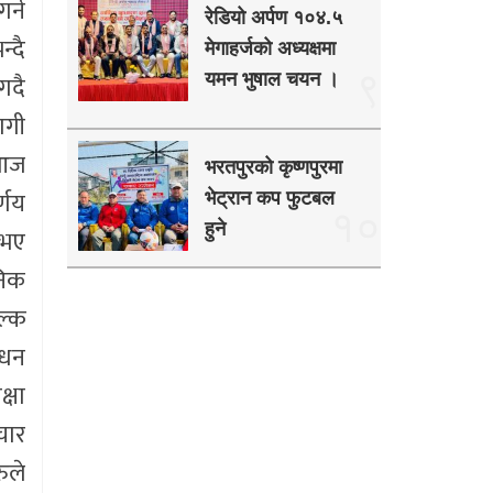
र्न
रेडियो अर्पण १०४.५
्दै
मेगाहर्जको अध्यक्षमा
९
गदै
यमन भुषाल चयन ।
ागी
 आज
भरतपुरको कृष्णपुरमा
्णय
भेट्रान कप फुटबल
१०
हुने
नभए
निक
ल्क
ाधन
्षा
चार
ुले