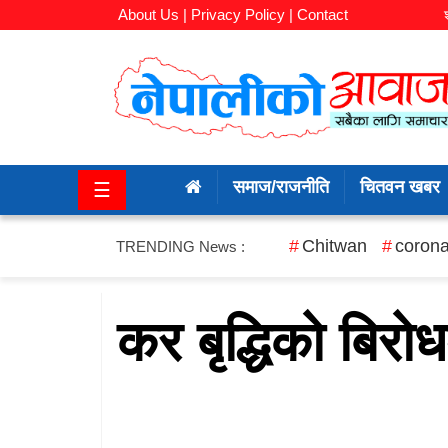
About Us |
Privacy Policy |
Contact
समाज/
राजनीति
समाज/राजनीति
चितवन खबर
☰
चितवन
खबर
Chitwan
corona
TRENDING News :
कला/
मनोरञ्जन
कर बृद्धिको बिर
अर्थ/
बजार
शिक्षा/