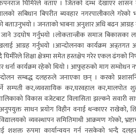
रुपनराज घिमिरेले वताए । जितको दम्भ देखाएर शासन ग
ालको सबिधान बिपरीत ब्यवहार नगरपालीकाले गरेको भन
नभएको बताउनुभयो । जनताको भाबना अनुशार अधि बढन आग्रह 
 जाने उदघोष गर्नुभयो ।लोकतान्त्रीक समाज बिकासका ल
रमुखलाई आग्रह गर्नुभयो ।आन्दोलनका कार्यक्रम अन्र्तगत
ीरेले शिक्षा क्षेत्रमा समेत हस्तक्षेप गरेर एकल ढंगको निर
र धर्ना कार्यक्रम रहेको थियो । आफुहरुको माग सम्वोधन 
न्दोलन सम्बद्ध दलहरुले जनाएका छन् । करको प्रशास
 पर्ने सम्पती कर,व्यवसायिक कर,घरवहाल कर,मालपोत शु
रपालिकाको विकास वजेटबाट विलासिता झल्कने सवारी स
अनुपयुक्त साधन प्रयोग विहीन वनाई थन्काएर राखेको, शिक
िद्यालयको व्यवस्थापन समितिमाथी आक्रमण गरेको, भ्रष्टा
ई शशक्त रुपमा कार्यान्वयन गर्न नसकेको भन्दै दलहर