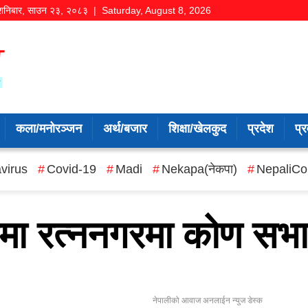
शनिबार
,
साउन
२३
,
२०८३
| Saturday, August 8, 2026
कला/मनोरञ्जन
अर्थ/बजार
शिक्षा/खेलकुद
प्रदेश
प्र
virus
Covid-19
Madi
Nekapa(नेकपा)
NepaliCo
ोधमा रत्ननगरमा कोण सभा
नेपालीको आवाज अनलाईन न्युज डेस्क