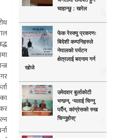
जनतामा समर्पित हुन
६
चाहान्छु : खरेल
रोध
पाल
फेक रेस्क्यु प्रकरणः
द्ध
बिदेशी कम्पनिहरुले
नेपालको पर्यटन
ममा
क्षेत्रलाई बदनाम गर्न
्त्र
७
खोजे
 नगर
्ता
उमेदवार बुर्लाकोटी
तका
भन्छन्, ‘मलाई चिन्नु
 कर
पर्दैन, कांग्रेसको रुख
ल्न
८
चिन्नुहोस्’
्ना