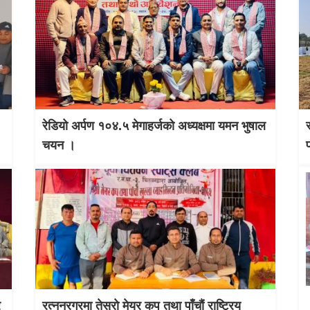
रेडियो अर्पण १०४.५ मेगाहर्जको अध्यक्षमा यमन भुषाल
चयन ।
र
रत्ननरगरमा तेस्राे मेयर कप तथा पाँचौं राष्ट्रिय