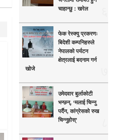
जनतामा समर्पित हुन
६
चाहान्छु : खरेल
फेक रेस्क्यु प्रकरणः
बिदेशी कम्पनिहरुले
नेपालको पर्यटन
क्षेत्रलाई बदनाम गर्न
७
खोजे
उमेदवार बुर्लाकोटी
भन्छन्, ‘मलाई चिन्नु
पर्दैन, कांग्रेसको रुख
८
चिन्नुहोस्’