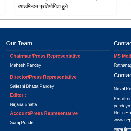
व्याडमिन्टन प्रतियोगिता हुने
Our Team
Contac
Chairman/Press Representative
MS Medi
Mahesh Pandey
Ratnanag
Contac
Director/Press Representative
Saileshi Bhatta Pandey
Naxal K
Editor :
Email:
n
Nirjana Bhatta
pandeym
Hotline:
Account/Press Representative
www.nep
Suraj Poudel
सूचना विभाग