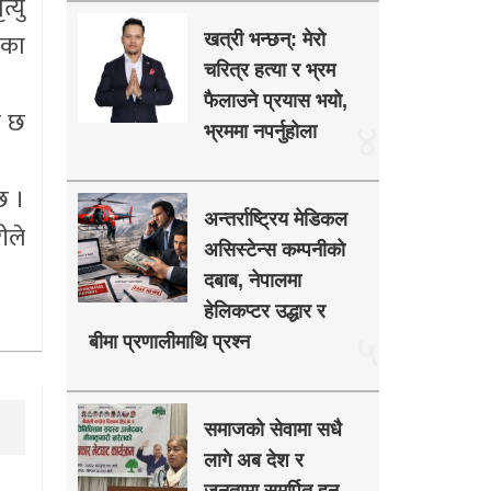
्यु
ाका
खत्री भन्छन्: मेरो
चरित्र हत्या र भ्रम
फैलाउने प्रयास भयो,
ो छ
४
भ्रममा नपर्नुहोला
छ ।
अन्तर्राष्ट्रिय मेडिकल
ीले
असिस्टेन्स कम्पनीको
दबाब, नेपालमा
हेलिकप्टर उद्धार र
५
बीमा प्रणालीमाथि प्रश्न
समाजको सेवामा सधै
लागे अब देश र