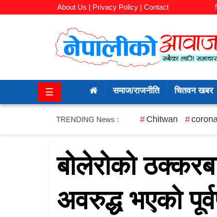
About Us |
Privacy Policy |
Contact
समाज/
राजनीति
समाज/राजनीति
चितवन खबर
☰
चितवन
खबर
Chitwan
corona
TRENDING News :
कला/
मनोरञ्जन
बोलेरोको ठक्करब
अर्थ/
अवरुद्ध भएको पूर्
बजार
शिक्षा/