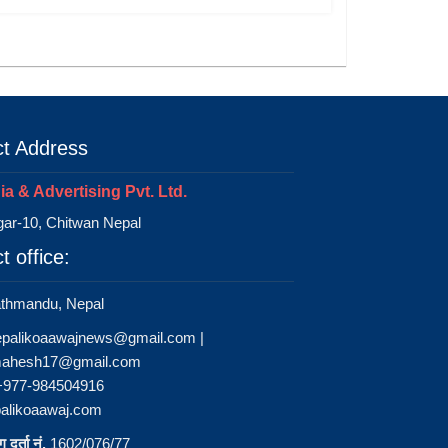
t Address
a & Advertising Pvt. Ltd.
ar-10, Chitwan Nepal
t office:
athmandu, Nepal
epalikoaawajnews@gmail.com
|
ahesh17@gmail.com
 +977-984504916
alikoaawaj.com
 दर्ता नं.
1602/076/77