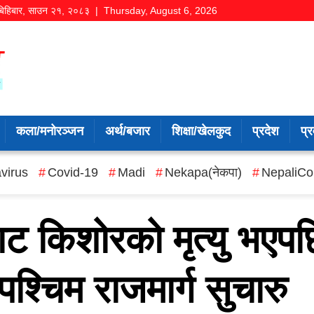
बिहिबार
,
साउन
२१
,
२०८३
| Thursday, August 6, 2026
कला/मनोरञ्जन
अर्थ/बजार
शिक्षा/खेलकुद
प्रदेश
प्र
virus
Covid-19
Madi
Nekapa(नेकपा)
NepaliCo
ाट किशोरको मृत्यु भएपछ
वपश्चिम राजमार्ग सुचारु