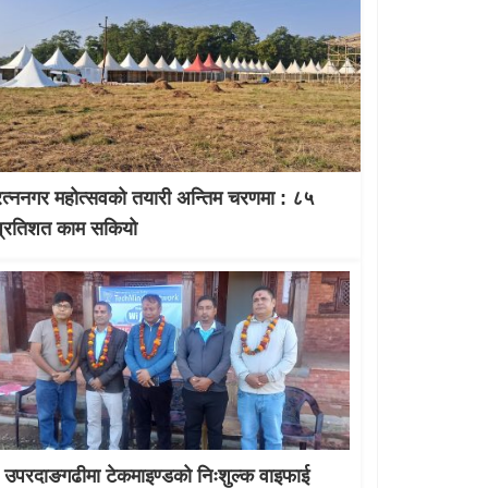
रत्ननगर महोत्सवको तयारी अन्तिम चरणमा : ८५
प्रतिशत काम सकियो
उपरदाङगढीमा टेकमाइण्डको निःशुल्क वाइफाई