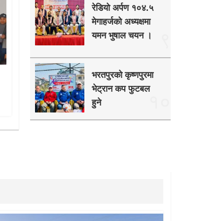
रेडियो अर्पण १०४.५
मेगाहर्जको अध्यक्षमा
९
यमन भुषाल चयन ।
भरतपुरको कृष्णपुरमा
भेट्रान कप फुटबल
१०
हुने