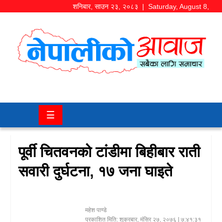
शनिबार
,
साउन
२३
,
२०८३
| Saturday, August 8,
2026
समाज/
राजनीति
चितवन
☰
खबर
कला/
पूर्वी चितवनको टांडीमा बिहीबार राती
मनोरञ्जन
सवारी दुर्घटना, १७ जना घाइते
अर्थ/
बजार
महेश पाण्डे
शिक्षा/
प्रकाशित मिति:
शुक्रबार, मंसिर २७, २०७६
| ७:४१:३१