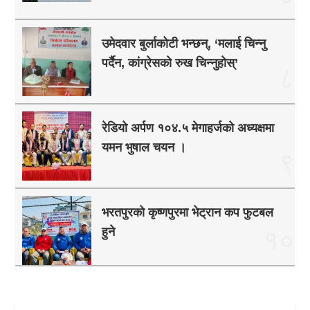
उमेदवार बुर्लाकोटी भन्छन्, ‘मलाई चिन्नु
पर्दैन, कांग्रेसको रुख चिन्नुहोस्’
८
रेडियो अर्पण १०४.५ मेगाहर्जको अध्यक्षमा
यमन भुषाल चयन ।
९
भरतपुरको कृष्णपुरमा भेट्रान कप फुटबल
हुने
१०