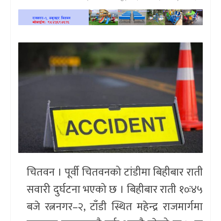
खेलकुद
प्रदेश
प्रवास/
विश्व
स्वास्थ्य/
रोचक
विचार/
अन्तर्वार्ता
चितवन । पूर्वी चितवनको टांडीमा बिहीबार राती
सवारी दुर्घटना भएको छ । बिहीबार राती १०ः४५
बजे रत्ननगर–२, टाँडी स्थित महेन्द्र राजमार्गमा