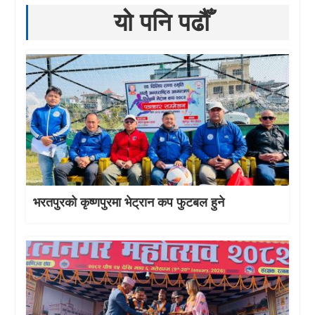
यो पनि पढौँ
भरतपुरको कृष्णपुरमा भेट्रान कप फुटबल हुने