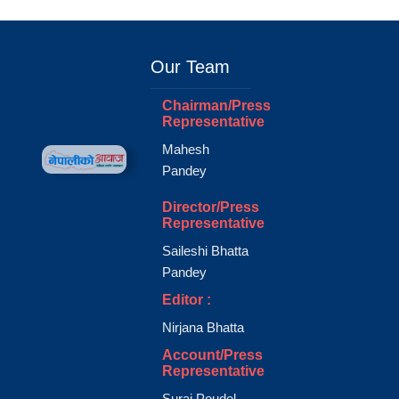
Our Team
Chairman/Press
Representative
Mahesh
Pandey
Director/Press
Representative
Saileshi Bhatta
Pandey
Editor :
Nirjana Bhatta
Account/Press
Representative
Suraj Poudel