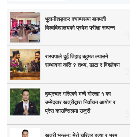
भुवानीशङ्कर क्याम्पसमा बागमती
विश्वविद्यालयको प्रवेश परीक्षा सम्पन्न
१
रास्वपाले दुई तिहाइ बहुमत ल्याउने
सम्भावना कति ? तथ्य, डाटा र विश्लेषण
२
दुष्प्रचार गरिएको भन्दै गोरखा १ का
उम्मेदवार खत्रीद्वारा निर्वाचन आयोग र
३
प्रेस काउन्सिलमा उजुरी
खत्री भन्छन्: मेरो चरित्र हत्या र भ्रम