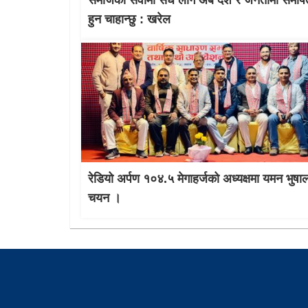
समाजको सेवामा सधै लागे अब देश र जनतामा समर्पि
हुन चाहान्छु : खरेल
रेडियो अर्पण १०४.५ मेगाहर्जको अध्यक्षमा यमन भुषा
चयन ।