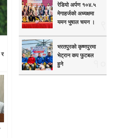
रेडियो अर्पण १०४.५
मेगाहर्जको अध्यक्षमा
९
यमन भुषाल चयन ।
भरतपुरको कृष्णपुरमा
ग र
भेट्रान कप फुटबल
१०
हुने
श