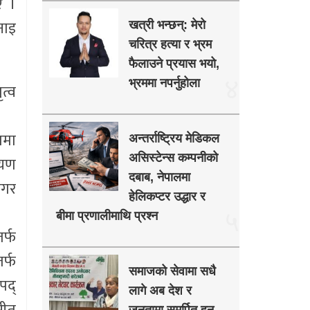
ए ।
नाइ
खत्री भन्छन्: मेरो
चरित्र हत्या र भ्रम
फैलाउने प्रयास भयो,
४
भ्रममा नपर्नुहोला
ृत्व
ममा
अन्तर्राष्ट्रिय मेडिकल
असिस्टेन्स कम्पनीको
ायण
दबाब, नेपालमा
नगर
हेलिकप्टर उद्धार र
५
बीमा प्रणालीमाथि प्रश्न
र्फ
र्फ
समाजको सेवामा सधै
पद्
लागे अब देश र