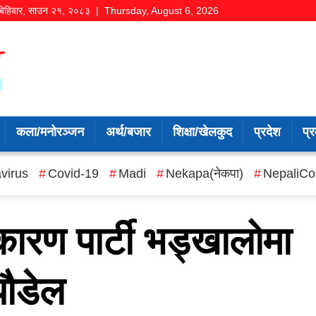
बिहिबार
,
साउन
२१
,
२०८३
| Thursday, August 6, 2026
कला/मनोरञ्जन
अर्थ/बजार
शिक्षा/खेलकुद
प्रदेश
प्र
virus
Covid-19
Madi
Nekapa(नेकपा)
NepaliCo
कारण पार्टी भड्खालोमा
 पौडेल