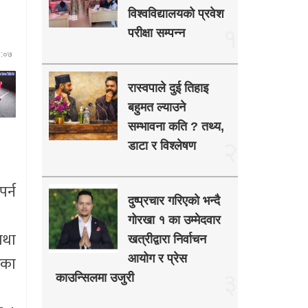
विश्वविद्यालयको प्रवेश
१
परीक्षा सम्पन्न
०:०७
रास्वपाले दुई तिहाइ
बहुमत ल्याउने
सम्भावना कति ? तथ्य,
२
डाटा र विश्लेषण
र्न
दुष्प्रचार गरिएको भन्दै
गोरखा १ का उम्मेदवार
तथा
खत्रीद्वारा निर्वाचन
ेका
आयोग र प्रेस
३
काउन्सिलमा उजुरी