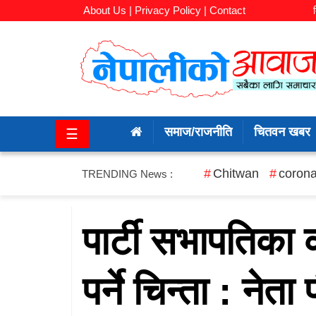
About Us |
Privacy Policy |
Contact
समाज/
राजनीति
समाज/राजनीति
चितवन खबर
☰
चितवन
खबर
Chitwan
corona
TRENDING News :
कला/
मनोरञ्जन
पार्टी सभापतिका 
अर्थ/
पर्ने चिन्ता : नेता
बजार
शिक्षा/