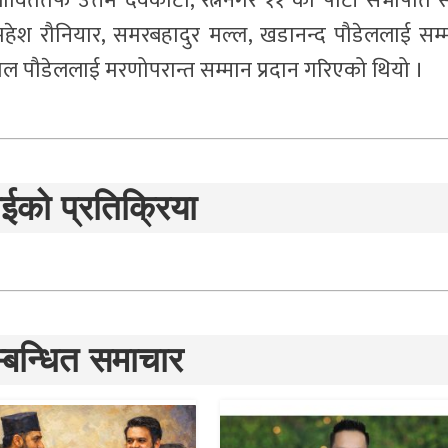
प्रभाविततर्फ उत्तम देवकोटा, रत्ननगर ११ का पार्टी सभापति स
हेश रौनियार, समरबहादुर मल्ल, खडानन्द पौडेललाई सम्
लाल पौडेललाई मरणोपरान्त सम्मान प्रदान गरिएको थियो ।
ईको प्रतिक्रिया
्बन्धित समाचार