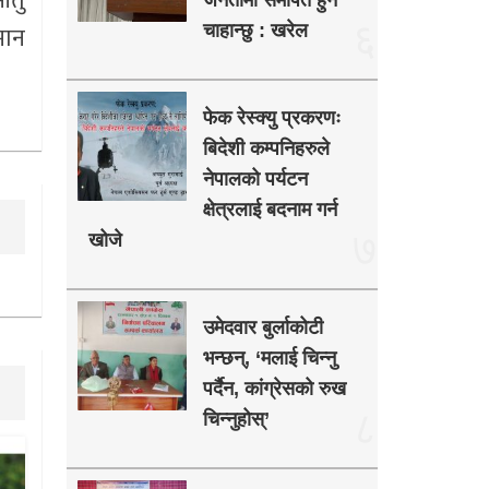
ीतु
जनतामा समर्पित हुन
६
मान
चाहान्छु : खरेल
फेक रेस्क्यु प्रकरणः
बिदेशी कम्पनिहरुले
नेपालको पर्यटन
क्षेत्रलाई बदनाम गर्न
७
खोजे
उमेदवार बुर्लाकोटी
भन्छन्, ‘मलाई चिन्नु
पर्दैन, कांग्रेसको रुख
८
चिन्नुहोस्’