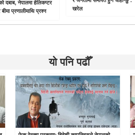
र जनतामा समर्पित हुन चाहान्छु :
को दबाब, नेपालमा हेलिकप्टर
खरेल
र बीमा प्रणालीमाथि प्रश्न
यो पनि पढौँ