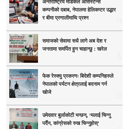
अन्तर्राष्ट्रिय मेडिकल असिस्टेन्स
कम्पनीको दबाब, नेपालमा हेलिकप्टर उद्धार
५
र बीमा प्रणालीमाथि प्रश्न
समाजको सेवामा सधै लागे अब देश र
जनतामा समर्पित हुन चाहान्छु : खरेल
६
फेक रेस्क्यु प्रकरणः बिदेशी कम्पनिहरुले
नेपालको पर्यटन क्षेत्रलाई बदनाम गर्न
७
खोजे
उमेदवार बुर्लाकोटी भन्छन्, ‘मलाई चिन्नु
पर्दैन, कांग्रेसको रुख चिन्नुहोस्’