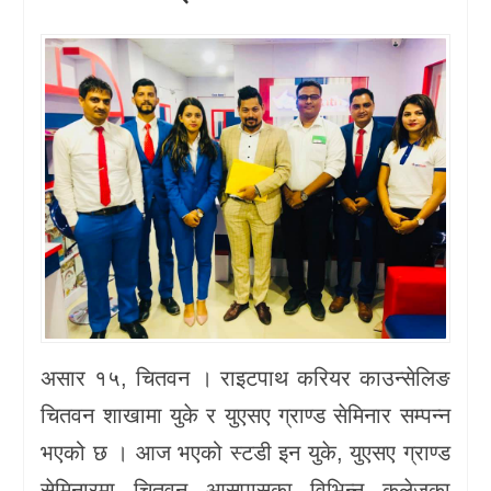
खेलकुद
प्रदेश
प्रवास/
विश्व
स्वास्थ्य/
रोचक
विचार/
अन्तर्वार्ता
असार १५, चितवन । राइटपाथ करियर काउन्सेलिङ
चितवन शाखामा युके र युएसए ग्राण्ड सेमिनार सम्पन्न
भएको छ । आज भएको स्टडी इन युके, युएसए ग्राण्ड
सेमिनारमा चितवन आसपासका विभिन्न कलेजका