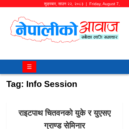
शुक्रबार
,
साउन
२२
,
२०८३
| Friday, August 7,
2026
समाज/
राजनीति
चितवन
☰
खबर
Tag:
Info Session
कला/
मनोरञ्जन
अर्थ/
राइटपाथ चितवनको युके र युएसए
बजार
ग्राण्ड सेमिनार
शिक्षा/