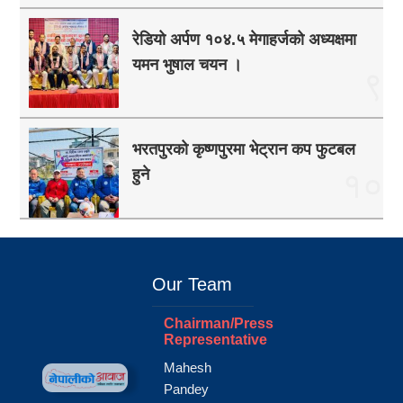
रेडियो अर्पण १०४.५ मेगाहर्जको अध्यक्षमा
यमन भुषाल चयन ।
९
भरतपुरको कृष्णपुरमा भेट्रान कप फुटबल
हुने
१०
Our Team
Chairman/Press
Representative
Mahesh
Pandey