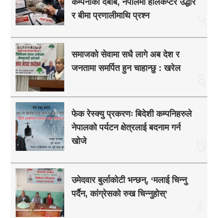
कम्पनीको दबाब, नेपालमा हेलिकप्टर उद्धार
५
र बीमा प्रणालीमाथि प्रश्न
समाजको सेवामा सधै लागे अब देश र
जनतामा समर्पित हुन चाहान्छु : खरेल
६
फेक रेस्क्यु प्रकरणः बिदेशी कम्पनिहरुले
नेपालको पर्यटन क्षेत्रलाई बदनाम गर्न
७
खोजे
उमेदवार बुर्लाकोटी भन्छन्, ‘मलाई चिन्नु
पर्दैन, कांग्रेसको रुख चिन्नुहोस्’
८