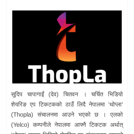
खेलकुद
प्रदेश
प्रवास/
विश्व
स्वास्थ्य/
रोचक
विचार/
सुदिप चापागाईं (देव) चितवन । चर्चित भिडियो
अन्तर्वार्ता
शेयरिङ एप टिकटकको ठाउँ लिदै नेपालमा ’थोप्ला’
(Thopla) संचालनमा आउने भएको छ । एलको
(Yelco) कम्पनीले नेपालमा आफ्नै टिकटक अर्थात्