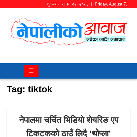
शुक्रबार
,
साउन
२२
,
२०८३
| Friday, August 7,
2026
समाज/
राजनीति
चितवन
☰
खबर
Tag:
tiktok
कला/
मनोरञ्जन
अर्थ/
नेपालमा चर्चित भिडियो शेयरिङ एप
बजार
टिकटकको ठाउँ लिदै ’थोप्ला’
शिक्षा/