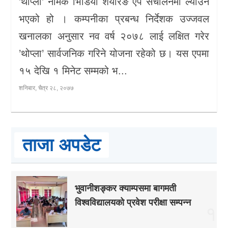
’थोप्ला’ नामक भिडियो शेयरिङ एप संचालनमा ल्याउने
भएको हो । कम्पनीका प्रबन्ध निर्देशक उज्जवल
खनालका अनुसार नव वर्ष २०७८ लाई लक्षित गरेर
’थोप्ला’ सार्वजनिक गरिने योजना रहेको छ। यस एपमा
१५ देखि १ मिनेट सम्मको भ...
शनिबार, चैत्र २८, २०७७
ताजा अपडेट
भुवानीशङ्कर क्याम्पसमा बागमती
विश्वविद्यालयको प्रवेश परीक्षा सम्पन्न
१