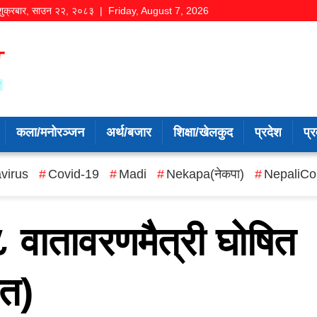
शुक्रबार
,
साउन
२२
,
२०८३
| Friday, August 7, 2026
कला/मनोरञ्जन
अर्थ/बजार
शिक्षा/खेलकुद
प्रदेश
प्र
virus
Covid-19
Madi
Nekapa(नेकपा)
NepaliCo
 वातावरणमैत्री घोषित
त)