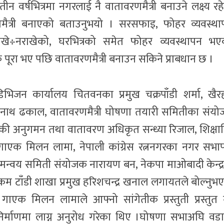
ीन वर्षभित्रमा नगरलाई नै वातावरणमैत्री बनाउने लक्ष्य रह
ैत्री बनाएको बताउनुभयो । सरसफाइ, फोहर व्यवस्था
राखे÷नराखेको, घरभित्रको समेत फोहर व्यवस्थापन भए
क पूरा भए पछि वातावरणमैत्री बनाउन सकिने प्राबधान छ ।
भिजन कार्यालय चितवनका प्रमुख चक्रपाँडी शर्मा, खैर
नाथ ढकाल, वातावरणमैत्री घोषणा तयारी समितीका संय
ी अनुगमन तथा वातावरण अधिकृत सन्ध्या रिजाल, शिक्षाब
गाएक मिलन लामा, नेपाली कांग्रेस रत्ननगरका नगर सभा
मन्वय समिती संयोजक नारायण बन, नेकपा माओबादी केन्द्
ेलिकम टाँडी शाखा प्रमुख हरिशचन्द्र खनाल लगायतले बोल्नुभ
ाएक मिलन लामाले आफ्नो सांगेतीक प्रस्तुती प्रस्तुत गर
निर्माणमा लाग्न अनुरोध गरेका थिए ।घोषणा सभाअघि वड