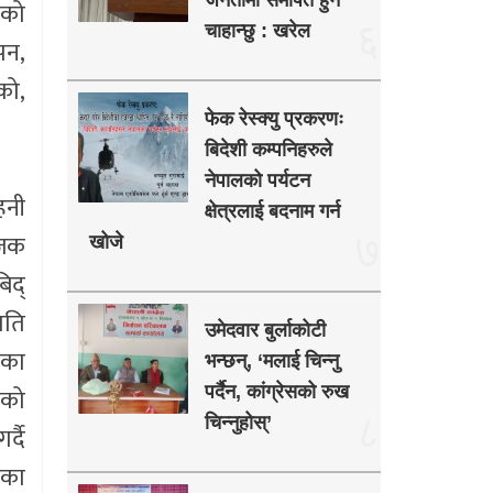
जनतामा समर्पित हुन
ेको
६
चाहान्छु : खरेल
पन,
को,
फेक रेस्क्यु प्रकरणः
बिदेशी कम्पनिहरुले
नेपालको पर्यटन
हनी
क्षेत्रलाई बदनाम गर्न
ोजक
७
खोजे
िद्
पति
उमेदवार बुर्लाकोटी
रका
भन्छन्, ‘मलाई चिन्नु
एको
पर्दैन, कांग्रेसको रुख
८
चिन्नुहोस्’
्दै
ाका