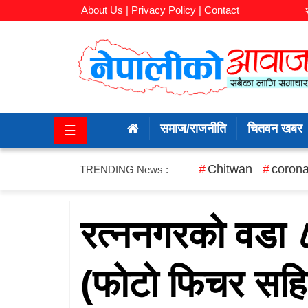
About Us |
Privacy Policy |
Contact
समाज/
राजनीति
समाज/राजनीति
चितवन खबर
☰
चितवन
खबर
Chitwan
corona
TRENDING News :
कला/
मनोरञ्जन
रत्ननगरको वडा ८
अर्थ/
(फोटो फिचर सहि
बजार
शिक्षा/