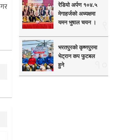
नगर
रेडियो अर्पण १०४.५
मेगाहर्जको अध्यक्षमा
९
यमन भुषाल चयन ।
भरतपुरको कृष्णपुरमा
भेट्रान कप फुटबल
१०
हुने