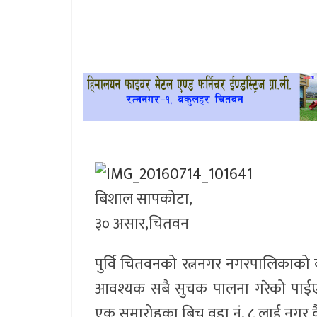
खेलकुद
प्रदेश
प्रवास/
विश्व
स्वास्थ्य/
रोचक
बिशाल सापकोटा,
विचार/
३० असार,चितवन
अन्तर्वार्ता
पुर्वि चितवनको रत्ननगर नगरपालिकाको 
आवश्यक सबै सुचक पालना गरेको पाईए
एक समारोहका बिच वडा नं. ८ लाई नगर क