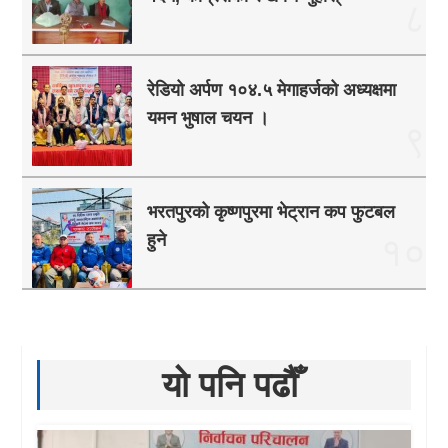
८
रेडियो अर्पण १०४.५ मेगाहर्जको अध्यक्षमा
यमन भुषाल चयन ।
९
भरतपुरको कृष्णपुरमा भेट्रान कप फुटबल
हुने
१०
यो पनि पढौँ