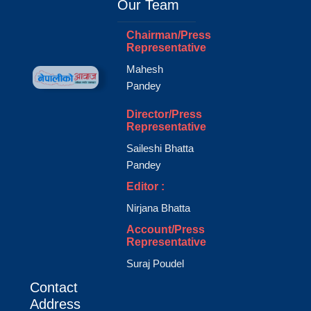
Our Team
Chairman/Press
Representative
Mahesh
Pandey
Director/Press
Representative
Saileshi Bhatta
Pandey
Editor :
Nirjana Bhatta
Account/Press
Representative
Suraj Poudel
Contact
Address