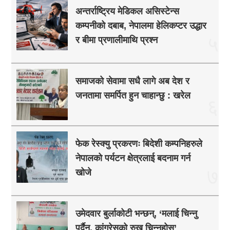
अन्तर्राष्ट्रिय मेडिकल असिस्टेन्स
कम्पनीको दबाब, नेपालमा हेलिकप्टर उद्धार
५
र बीमा प्रणालीमाथि प्रश्न
समाजको सेवामा सधै लागे अब देश र
जनतामा समर्पित हुन चाहान्छु : खरेल
६
फेक रेस्क्यु प्रकरणः बिदेशी कम्पनिहरुले
नेपालको पर्यटन क्षेत्रलाई बदनाम गर्न
७
खोजे
उमेदवार बुर्लाकोटी भन्छन्, ‘मलाई चिन्नु
पर्दैन, कांग्रेसको रुख चिन्नुहोस्’