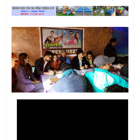
खेलकुद
प्रदेश
प्रवास/
विश्व
स्वास्थ्य/
रोचक
विचार/
अन्तर्वार्ता