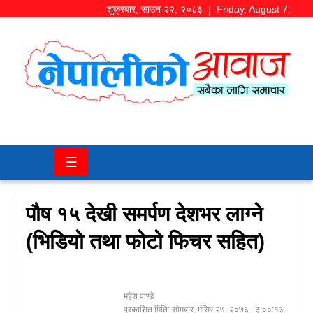
शुक्रबार
,
साउन
२२
,
२०८३
| Friday, August 7,
2026
समाज/
राजनीति
चितवन
☰
खबर
कला/
पौष १५ देखी समर्पण देशभर लाग्ने
मनोरञ्जन
(भिडियो तथा फोटो फिचर सहित)
अर्थ/
बजार
महेश पाण्डे
शिक्षा/
प्रकाशित मिति:
सोमबार, मंसिर २७, २०७३
| ३:००:१३