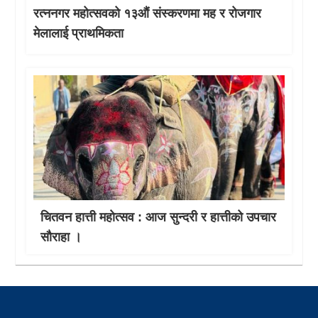
रत्ननगर महोत्सवको १३औं संस्करणमा मह र रोजगार
मेलालाई प्राथमिकता
चितवन हात्ती महाेत्सव : आज सुन्दरी र हात्तीको उपचार
साैराहा ।