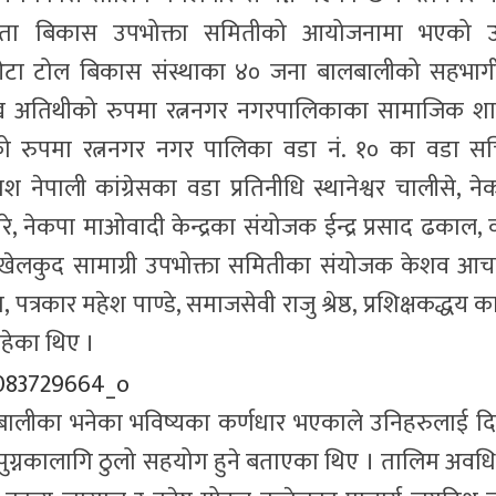
्षमता बिकास उपभोक्ता समितीको आयोजनामा भएको उ
० ओटा टोल बिकास संस्थाका ४० जना बालबालीको सहभाग
रमुख अतिथीको रुपमा रत्ननगर नगरपालिकाका सामाजिक श
िथीको रुपमा रत्ननगर नगर पालिका वडा नं. १० का वडा स
नेपाली कांग्रेसका वडा प्रतिनीधि स्थानेश्वर चालीसे, ने
, नेकपा माओवादी केन्द्रका संयोजक ईन्द्र प्रसाद ढकाल, 
 खेलकुद सामाग्री उपभोक्ता समितीका संयोजक केशव आचार
त्रकार महेश पाण्डे, समाजसेवी राजु श्रेष्ठ, प्रशिक्षकद्धय क
रहेका थिए ।
बालबालीका भनेका भविष्यका कर्णधार भएकाले उनिहरुलाई दि
ा पुग्नकालागि ठुलो सहयोग हुने बताएका थिए । तालिम अवध