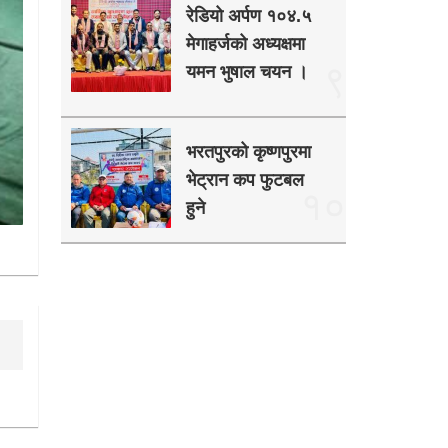
रेडियो अर्पण १०४.५
मेगाहर्जको अध्यक्षमा
९
यमन भुषाल चयन ।
भरतपुरको कृष्णपुरमा
भेट्रान कप फुटबल
१०
हुने