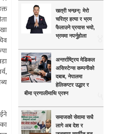
क्त
खत्री भन्छन्: मेरो
ीता
चरित्र हत्या र भ्रम
फैलाउने प्रयास भयो,
ाखा
४
भ्रममा नपर्नुहोला
चिव
कपा
वडा
अन्तर्राष्ट्रिय मेडिकल
असिस्टेन्स कम्पनीको
्य,
दबाब, नेपालमा
ाब्य
हेलिकप्टर उद्धार र
५
बीमा प्रणालीमाथि प्रश्न
ईने
समाजको सेवामा सधै
िका
लागे अब देश र