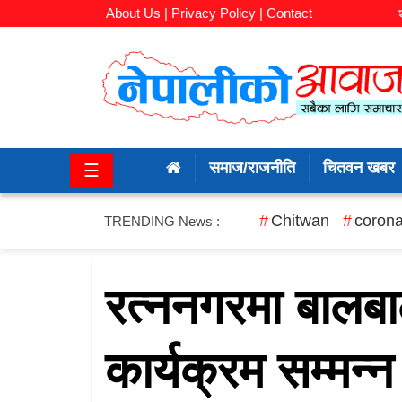
About Us |
Privacy Policy |
Contact
समाज/
राजनीति
समाज/राजनीति
चितवन खबर
☰
चितवन
खबर
Chitwan
corona
TRENDING News :
कला/
मनोरञ्जन
रत्ननगरमा बालबाल
अर्थ/
कार्यक्रम सम्मन्
बजार
शिक्षा/