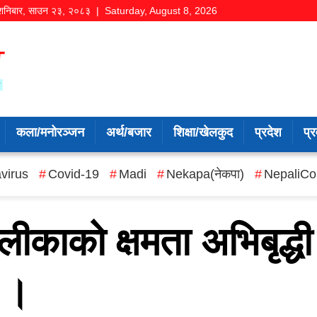
शनिबार
,
साउन
२३
,
२०८३
| Saturday, August 8, 2026
कला/मनोरञ्जन
अर्थ/बजार
शिक्षा/खेलकुद
प्रदेश
प्र
virus
Covid-19
Madi
Nekapa(नेकपा)
NepaliCo
ीकाको क्षमता अभिबृद्धी
न ।