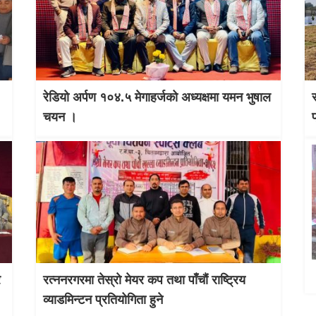
रेडियो अर्पण १०४.५ मेगाहर्जको अध्यक्षमा यमन भुषाल
चयन ।
र
रत्ननरगरमा तेस्राे मेयर कप तथा पाँचौं राष्ट्रिय
व्याडमिन्टन प्रतियोगिता हुने