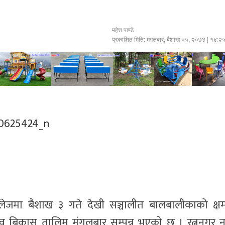
महेश पाण्डे
प्रकाशित मिति:
मंगलबार, बैशाख ०५, २०७४
| १४:२
कलेजमा बैशाख ३ गते देखी सञ्चालीत बालबालीकाको क्ष
नेतृत्व बिकास तालिम मंगलबार सम्पन्न भएको छ । रत्ननगर 