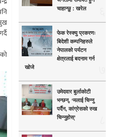
द्र
जनतामा समर्पित हुन
६
चाहान्छु : खरेल
पनि
मुख
्दै
फेक रेस्क्यु प्रकरणः
बिदेशी कम्पनिहरुले
नेपालको पर्यटन
िको
क्षेत्रलाई बदनाम गर्न
७
खोजे
उमेदवार बुर्लाकोटी
भन्छन्, ‘मलाई चिन्नु
पर्दैन, कांग्रेसको रुख
८
चिन्नुहोस्’