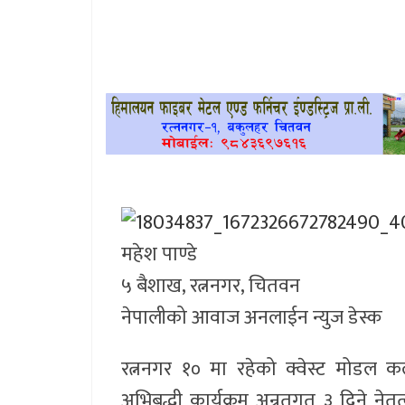
खेलकुद
प्रदेश
प्रवास/
विश्व
स्वास्थ्य/
रोचक
महेश पाण्डे
विचार/
५ बैशाख, रत्ननगर, चितवन
अन्तर्वार्ता
नेपालीको आवाज अनलाईन न्युज डेस्क
रत्ननगर १० मा रहेको क्वेस्ट मोडल 
अभिबृद्धी कार्यक्रम अन्र्तगत ३ दिने 