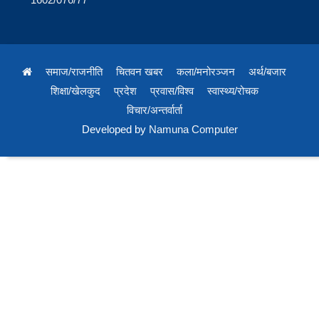
समाज/राजनीति
चितवन खबर
कला/मनोरञ्जन
अर्थ/बजार
शिक्षा/खेलकुद
प्रदेश
प्रवास/विश्व
स्वास्थ्य/रोचक
विचार/अन्तर्वार्ता
Developed by
Namuna Computer