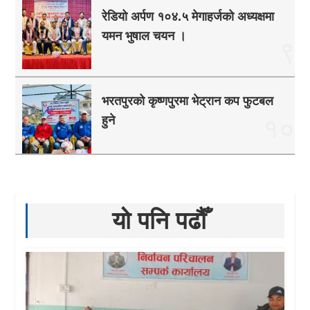
रेडियो अर्पण १०४.५ मेगाहर्जको अध्यक्षमा
यमन भुषाल चयन ।
९
भरतपुरको कृष्णपुरमा भेट्रान कप फुटबल
हुने
१०
यो पनि पढौँ