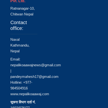
Pvt. Ltd.
Ratnanagar-10,
Chitwan Nepal
Contact
office:
Naxal
Kathmandu,
Nepal
Email:
nepalikoaawajnews@gmail.com
|
pandeymahesh17@gmail.com
Hotline: +977-
984504916
www.nepalikoaawaj.com
सूचना विभाग दर्ता नं.
1602/076/77