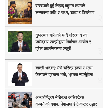
रास्वपाले दुई तिहाइ बहुमत ल्याउने
सम्भावना कति ? तथ्य, डाटा र विश्लेषण
२
दुष्प्रचार गरिएको भन्दै गोरखा १ का
उम्मेदवार खत्रीद्वारा निर्वाचन आयोग र
३
प्रेस काउन्सिलमा उजुरी
खत्री भन्छन्: मेरो चरित्र हत्या र भ्रम
फैलाउने प्रयास भयो, भ्रममा नपर्नुहोला
४
अन्तर्राष्ट्रिय मेडिकल असिस्टेन्स
कम्पनीको दबाब, नेपालमा हेलिकप्टर उद्धार