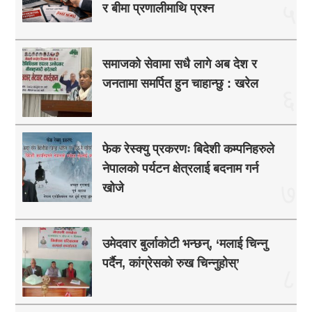
५
र बीमा प्रणालीमाथि प्रश्न
समाजको सेवामा सधै लागे अब देश र
जनतामा समर्पित हुन चाहान्छु : खरेल
६
फेक रेस्क्यु प्रकरणः बिदेशी कम्पनिहरुले
नेपालको पर्यटन क्षेत्रलाई बदनाम गर्न
७
खोजे
उमेदवार बुर्लाकोटी भन्छन्, ‘मलाई चिन्नु
पर्दैन, कांग्रेसको रुख चिन्नुहोस्’
८