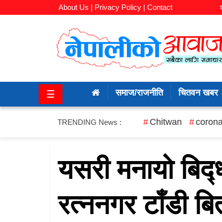
About Us |
Privacy Policy |
Contact
समाज/
राजनीति
समाज/राजनीति
चितवन खबर
☰
चितवन
खबर
Chitwan
corona
TRENDING News :
कला/
मनोरञ्जन
यसरी मनायो बिद्ध्
अर्थ/
रत्ननगर टाँडी बि
बजार
शिक्षा/