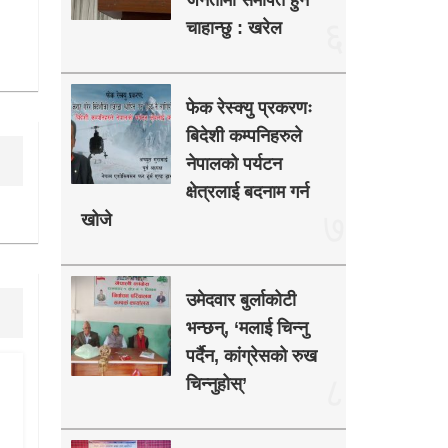
जनतामा समर्पित हुन
६
चाहान्छु : खरेल
फेक रेस्क्यु प्रकरणः
बिदेशी कम्पनिहरुले
नेपालको पर्यटन
क्षेत्रलाई बदनाम गर्न
७
खोजे
उमेदवार बुर्लाकोटी
भन्छन्, ‘मलाई चिन्नु
पर्दैन, कांग्रेसको रुख
८
चिन्नुहोस्’