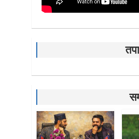
तपा
सम