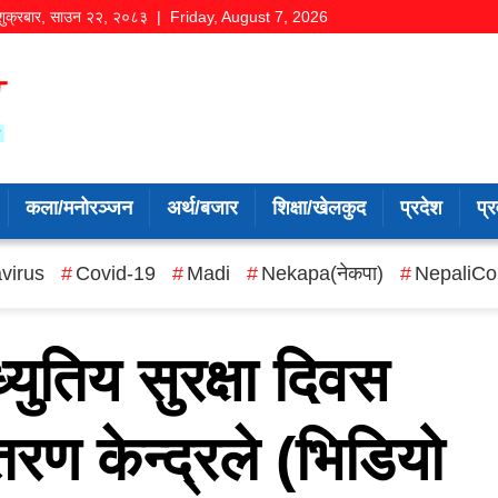
शुक्रबार
,
साउन
२२
,
२०८३
| Friday, August 7, 2026
कला/मनोरञ्जन
अर्थ/बजार
शिक्षा/खेलकुद
प्रदेश
प्र
virus
Covid-19
Madi
Nekapa(नेकपा)
NepaliCo
युतिय सुरक्षा दिवस
तरण केन्द्रले (भिडियो