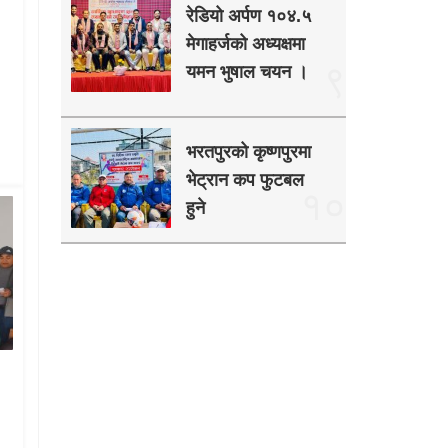
रेडियो अर्पण १०४.५
मेगाहर्जको अध्यक्षमा
९
यमन भुषाल चयन ।
भरतपुरको कृष्णपुरमा
भेट्रान कप फुटबल
१०
हुने