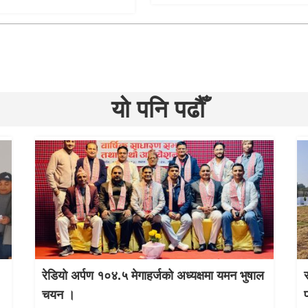
यो पनि पढौँ
रेडियो अर्पण १०४.५ मेगाहर्जको अध्यक्षमा यमन भुषाल
चयन ।