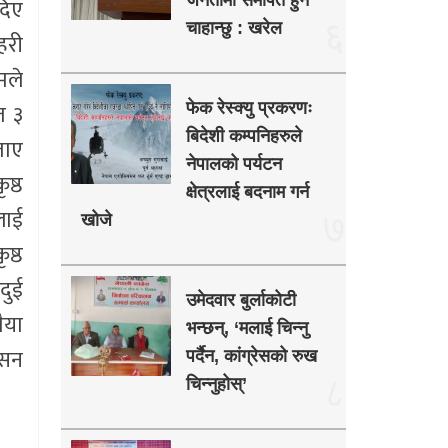
जनतामा समर्पित हुन
दिए
६
चाहान्छु : खरेल
हरी
मले
त ३
फेक रेस्क्यु प्रकरणः
बिदेशी कम्पनिहरुले
ताए
नेपालको पर्यटन
ष्ठ
क्षेत्रलाई बदनाम गर्न
ीलाई
७
खोजे
ष्ठ
दुई
उमेदवार बुर्लाकोटी
ैया
भन्छन्, ‘मलाई चिन्नु
यसन
पर्दैन, कांग्रेसको रुख
८
चिन्नुहोस्’