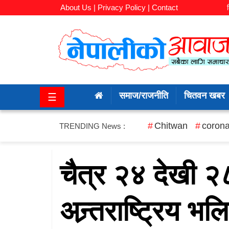
About Us |
Privacy Policy |
Contact
समाज/
राजनीति
समाज/राजनीति
चितवन खबर
☰
चितवन
खबर
Chitwan
corona
TRENDING News :
कला/
मनोरञ्जन
चैत्र २४ देखी २८
अर्थ/
अन्र्तराष्ट्रिय भ
बजार
शिक्षा/