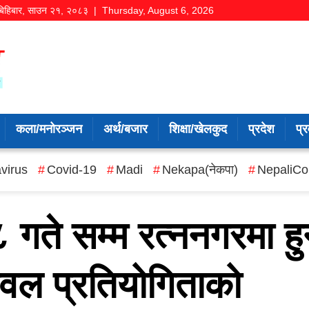
बिहिबार
,
साउन
२१
,
२०८३
| Thursday, August 6, 2026
कला/मनोरञ्जन
अर्थ/बजार
शिक्षा/खेलकुद
प्रदेश
प्र
virus
Covid-19
Madi
Nekapa(नेकपा)
NepaliCo
 गते सम्म रत्ननगरमा हु
लिवल प्रतियोगिताको