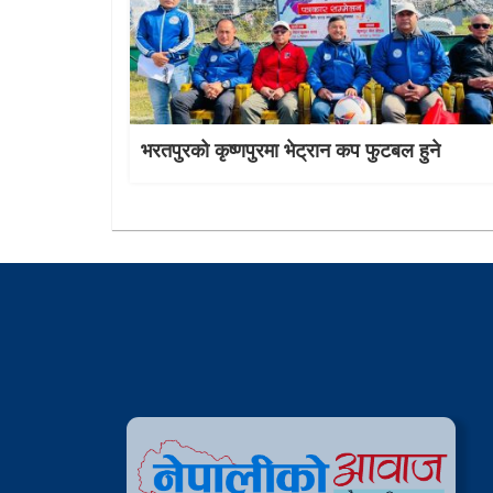
भरतपुरको कृष्णपुरमा भेट्रान कप फुटबल हुने