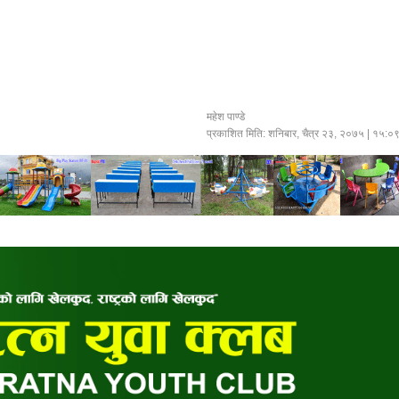
महेश पाण्डे
प्रकाशित मिति:
शनिबार, चैत्र २३, २०७५
| १५:०