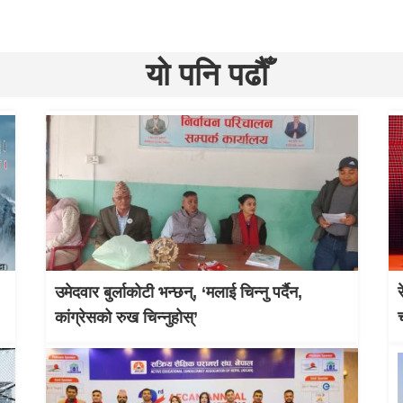
यो पनि पढौँ
उमेदवार बुर्लाकोटी भन्छन्, ‘मलाई चिन्नु पर्दैन,
कांग्रेसको रुख चिन्नुहोस्’