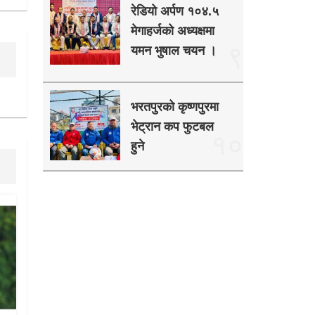
रेडियो अर्पण १०४.५
मेगाहर्जको अध्यक्षमा
९
यमन भुषाल चयन ।
भरतपुरको कृष्णपुरमा
भेट्रान कप फुटबल
१०
हुने