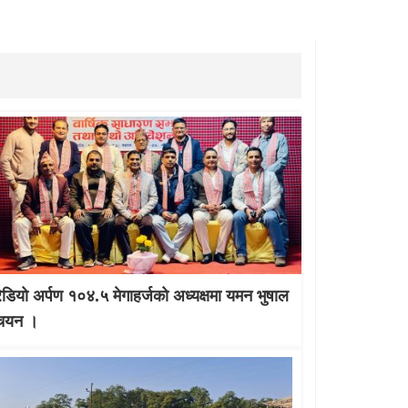
रेडियो अर्पण १०४.५ मेगाहर्जको अध्यक्षमा यमन भुषाल
चयन ।