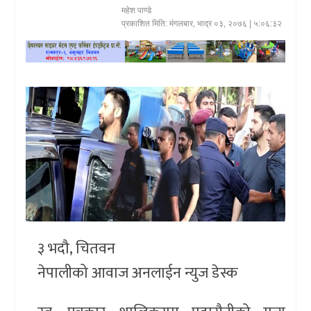
महेश पाण्डे
खेलकुद
प्रकाशित मिति:
मंगलबार, भाद्र ०३, २०७६
| ५:०६:३२
प्रदेश
प्रवास/
विश्व
स्वास्थ्य/
रोचक
विचार/
अन्तर्वार्ता
३ भदौ, चितवन
नेपालीको आवाज अनलाईन न्युज डेस्क