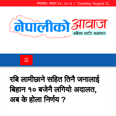
मंगलबार
,
साउन
२६
,
२०८३
| Tuesday, August 11,
2026
समाज/
राजनीति
चितवन
☰
खबर
कला/
रबि लामीछाने सहित तिनै जनालाई
मनोरञ्जन
बिहान १० बजेनै लगियो अदालत,
अर्थ/
अब के होला निर्णय ?
बजार
शिक्षा/