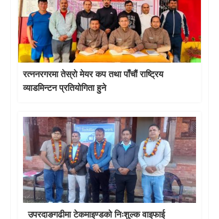
रत्ननरगरमा तेस्राे मेयर कप तथा पाँचौं राष्ट्रिय
व्याडमिन्टन प्रतियोगिता हुने
उपरदाङगढीमा टेकमाइण्डको निःशुल्क वाइफाई