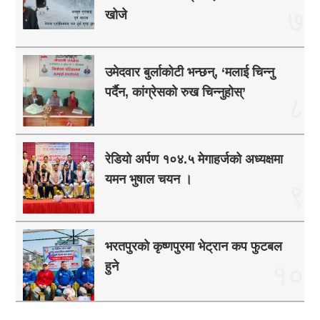
७
खोजे
उमेदवार बुर्लाकोटी भन्छन्, ‘मलाई चिन्नु
पर्दैन, कांग्रेसको रुख चिन्नुहोस्’
८
रेडियो अर्पण १०४.५ मेगाहर्जको अध्यक्षमा
यमन भुषाल चयन ।
९
भरतपुरको कृष्णपुरमा भेट्रान कप फुटबल
हुने
१०