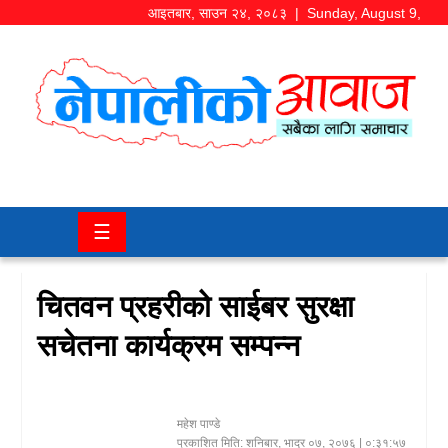
आइतबार
,
साउन
२४
,
२०८३
| Sunday, August 9,
2026
समाज/
राजनीति
चितवन
☰
खबर
कला/
चितवन प्रहरीको साईबर सुरक्षा
मनोरञ्जन
सचेतना कार्यक्रम सम्पन्न
अर्थ/
बजार
महेश पाण्डे
शिक्षा/
प्रकाशित मिति:
शनिबार, भाद्र ०७, २०७६
| ०:३१:५७