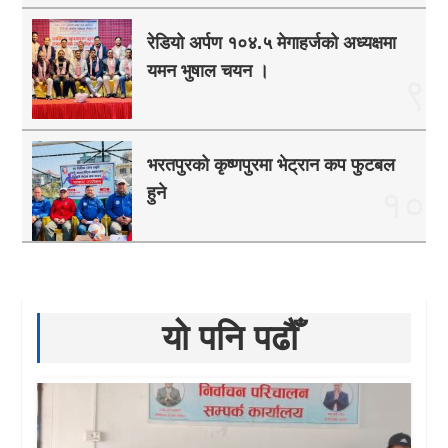
रेडियो अर्पण १०४.५ मेगाहर्जको अध्यक्षमा
यमन भुषाल चयन ।
९
भरतपुरको कृष्णपुरमा भेट्रान कप फुटबल
हुने
१०
यो पनि पढौँ