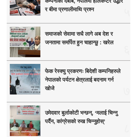
कम्पनीको दबाब, नेपालमा हेलिकप्टर उद्धार
५
र बीमा प्रणालीमाथि प्रश्न
समाजको सेवामा सधै लागे अब देश र
जनतामा समर्पित हुन चाहान्छु : खरेल
६
फेक रेस्क्यु प्रकरणः बिदेशी कम्पनिहरुले
नेपालको पर्यटन क्षेत्रलाई बदनाम गर्न
७
खोजे
उमेदवार बुर्लाकोटी भन्छन्, ‘मलाई चिन्नु
पर्दैन, कांग्रेसको रुख चिन्नुहोस्’
८