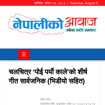
शनिबार
,
साउन
२३
,
२०८३
| Saturday, August 8,
2026
समाज/
राजनीति
चितवन
☰
खबर
कला/
चलचित्र ‘पोई पर्याे काले’को शीर्ष
मनोरञ्जन
गीत सार्वजनिक (भिडीयो सहित)
अर्थ/
बजार
महेश पाण्डे
शिक्षा/
प्रकाशित मिति:
आइतबार, भाद्र २२, २०७६
| ७:५६:१३