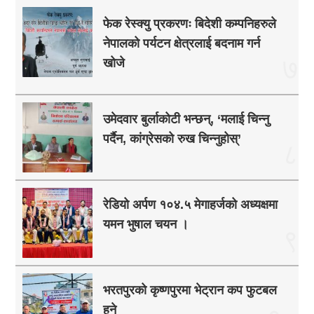
फेक रेस्क्यु प्रकरणः बिदेशी कम्पनिहरुले
नेपालको पर्यटन क्षेत्रलाई बदनाम गर्न
७
खोजे
उमेदवार बुर्लाकोटी भन्छन्, ‘मलाई चिन्नु
पर्दैन, कांग्रेसको रुख चिन्नुहोस्’
८
रेडियो अर्पण १०४.५ मेगाहर्जको अध्यक्षमा
यमन भुषाल चयन ।
९
भरतपुरको कृष्णपुरमा भेट्रान कप फुटबल
हुने