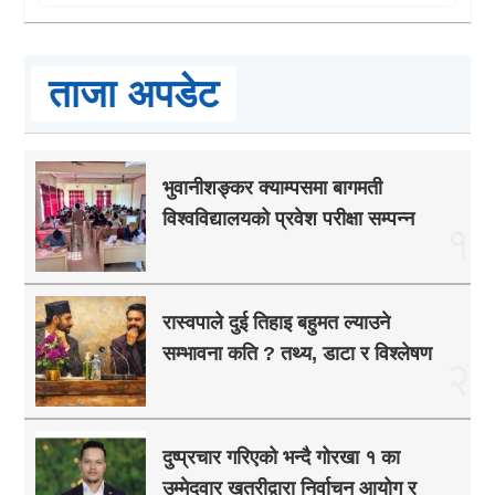
ताजा अपडेट
भुवानीशङ्कर क्याम्पसमा बागमती
विश्वविद्यालयको प्रवेश परीक्षा सम्पन्न
१
रास्वपाले दुई तिहाइ बहुमत ल्याउने
सम्भावना कति ? तथ्य, डाटा र विश्लेषण
२
दुष्प्रचार गरिएको भन्दै गोरखा १ का
उम्मेदवार खत्रीद्वारा निर्वाचन आयोग र