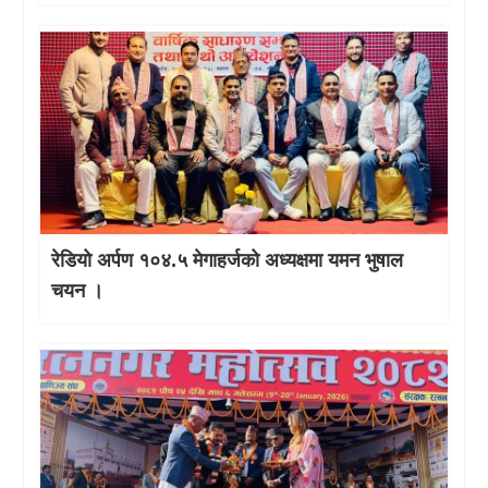
रेडियो अर्पण १०४.५ मेगाहर्जको अध्यक्षमा यमन भुषाल
चयन ।