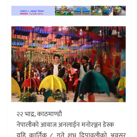
खेलकुद
प्रदेश
प्रवास/
विश्व
स्वास्थ्य/
रोचक
विचार/
अन्तर्वार्ता
२२ भाद्र, काठमाण्डौ
नेपालीको आवाज अनलाईन मनोरञ्जन डेस्क
यहि कार्तिक ८ गते शुभ दिपावलीको अवसर