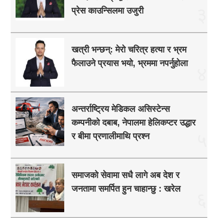
३
प्रेस काउन्सिलमा उजुरी
खत्री भन्छन्: मेरो चरित्र हत्या र भ्रम
फैलाउने प्रयास भयो, भ्रममा नपर्नुहोला
४
अन्तर्राष्ट्रिय मेडिकल असिस्टेन्स
कम्पनीको दबाब, नेपालमा हेलिकप्टर उद्धार
५
र बीमा प्रणालीमाथि प्रश्न
समाजको सेवामा सधै लागे अब देश र
जनतामा समर्पित हुन चाहान्छु : खरेल
६