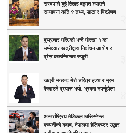
रास्वपाले दुई तिहाइ बहुमत ल्याउने
सम्भावना कति ? तथ्य, डाटा र विश्लेषण
२
दुष्प्रचार गरिएको भन्दै गोरखा १ का
उम्मेदवार खत्रीद्वारा निर्वाचन आयोग र
३
प्रेस काउन्सिलमा उजुरी
खत्री भन्छन्: मेरो चरित्र हत्या र भ्रम
फैलाउने प्रयास भयो, भ्रममा नपर्नुहोला
४
अन्तर्राष्ट्रिय मेडिकल असिस्टेन्स
कम्पनीको दबाब, नेपालमा हेलिकप्टर उद्धार