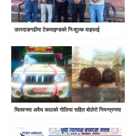
उपरदाङगढीमा टेकमाइण्डको निःशुल्क वाइफाई
चितवनमा अवैध काठको गोलिया सहित बोलेरो नियन्त्रणमा