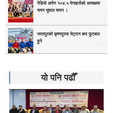
रेडियो अर्पण १०४.५ मेगाहर्जको अध्यक्षमा
यमन भुषाल चयन ।
९
भरतपुरको कृष्णपुरमा भेट्रान कप फुटबल
हुने
१०
यो पनि पढौँ