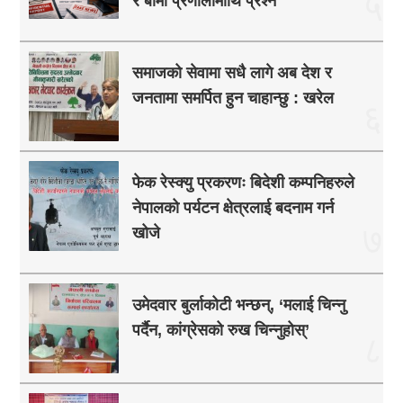
५
र बीमा प्रणालीमाथि प्रश्न
समाजको सेवामा सधै लागे अब देश र
जनतामा समर्पित हुन चाहान्छु : खरेल
६
फेक रेस्क्यु प्रकरणः बिदेशी कम्पनिहरुले
नेपालको पर्यटन क्षेत्रलाई बदनाम गर्न
७
खोजे
उमेदवार बुर्लाकोटी भन्छन्, ‘मलाई चिन्नु
पर्दैन, कांग्रेसको रुख चिन्नुहोस्’
८