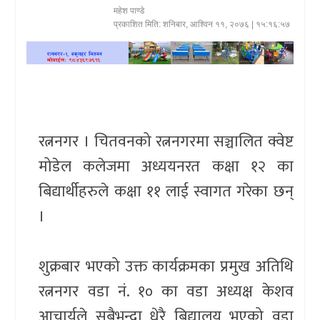
महेश पाण्डे
खेलकुद
प्रकाशित मिति:
शनिबार, आश्विन ११, २०७६
| १५:१६:५७
प्रदेश
प्रवास/
विश्व
रत्ननगर । चितवनको रत्ननगरमा सञ्चालित क्वेष्ट
स्वास्थ्य/
मोडेल कलेजमा अध्ययनरत कक्षा १२ का
रोचक
बिद्यार्थीहरुले कक्षा ११ लाई स्वागत गरेका छन्
विचार/
।
अन्तर्वार्ता
शुक्रबार भएको उक्त कार्यक्रमका प्रमुख अतिथि
रत्ननगर वडा नं. १० का वडा अध्यक्ष केशव
आचार्यले सबैभन्दा धेरै बिद्यालय भएको वडा