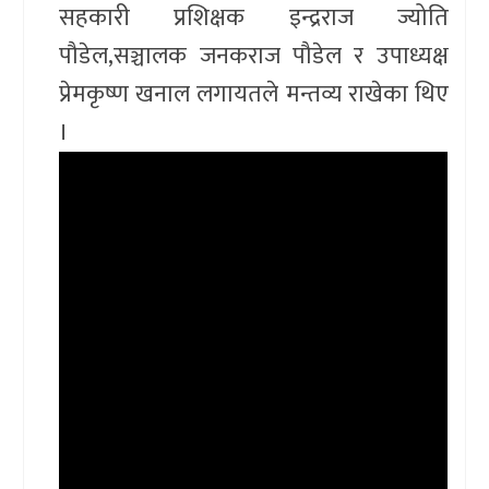
सहकारी प्रशिक्षक इन्द्रराज ज्योति
पौडेल,सञ्चालक जनकराज पौडेल र उपाध्यक्ष
प्रेमकृष्ण खनाल लगायतले मन्तव्य राखेका थिए
।