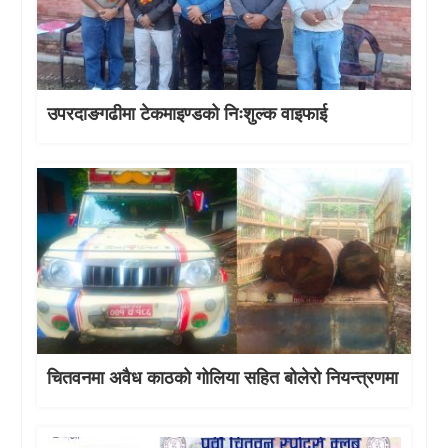
उपरदाङगढीमा टेकमाइण्डको निःशुल्क वाइफाई
चितवनमा अवैध काठको गोलिया सहित बोलेरो नियन्त्रणमा