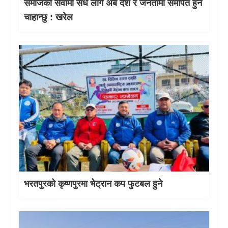
समाजको सेवामा सधै लागे अब देश र जनतामा समर्पित हुन
चाहान्छु : खरेल
भरतपुरको कृष्णपुरमा भेट्रान कप फुटबल हुने