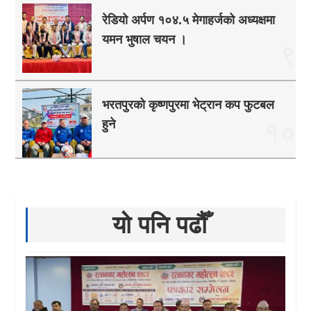
रेडियो अर्पण १०४.५ मेगाहर्जको अध्यक्षमा
यमन भुषाल चयन ।
९
भरतपुरको कृष्णपुरमा भेट्रान कप फुटबल
हुने
१०
यो पनि पढौँ