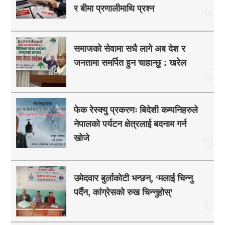
५
र बीमा प्रणालीमाथि प्रश्न
समाजको सेवामा सधै लागे अब देश र
जनतामा समर्पित हुन चाहान्छु : खरेल
६
फेक रेस्क्यु प्रकरणः बिदेशी कम्पनिहरुले
नेपालको पर्यटन क्षेत्रलाई बदनाम गर्न
७
खोजे
उमेदवार बुर्लाकोटी भन्छन्, ‘मलाई चिन्नु
पर्दैन, कांग्रेसको रुख चिन्नुहोस्’
८