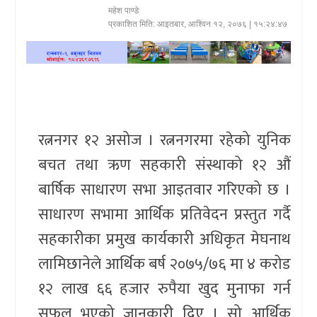
महेश पाण्डे
खेलकुद
प्रकाशित मिति:
आइतबार, आश्विन १२, २०७६
| १५:२४:४७
प्रदेश
प्रवास/
विश्व
रत्ननगर १२ असोज । रत्ननगरमा रहेको युनिक
स्वास्थ्य/
बचत तथा ऋण सहकारी संस्थाको १२ औं
रोचक
बार्षिक साधारण सभा आइतवार गरिएको छ ।
विचार/
साधारण सभामा आर्थिक प्रतिवेदन प्रस्तुत गर्दै
अन्तर्वार्ता
सहकारीका प्रमुख कार्यकारी अधिकृत मेघनाथ
लामिछानेले आर्थिक बर्ष २०७५/७६ मा ४ करोड
१२ लाख ६६ हजार रुपैया खुद मुनाफा गर्न
सफल भएको जानकारी दिए । सो आर्थिक