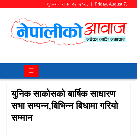
शुक्रबार
,
साउन
२२
,
२०८३
| Friday, August 7,
2026
समाज/
राजनीति
चितवन
☰
खबर
कला/
युनिक साकोसको बार्षिक साधारण
मनोरञ्जन
सभा सम्पन्न,बिभिन्न बिधामा गरियो
अर्थ/
सम्मान
बजार
शिक्षा/