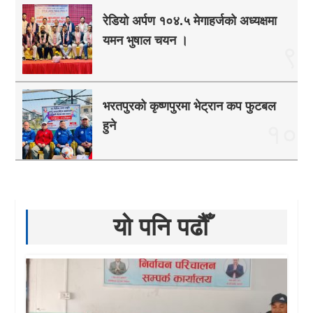
रेडियो अर्पण १०४.५ मेगाहर्जको अध्यक्षमा
यमन भुषाल चयन ।
९
भरतपुरको कृष्णपुरमा भेट्रान कप फुटबल
हुने
१०
यो पनि पढौँ