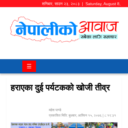
शनिबार
,
साउन
२३
,
२०८३
| Saturday, August 8,
2026
समाज/
राजनीति
चितवन
☰
खबर
कला/
हराएका दुई पर्यटकको खोजी तीव्र
मनोरञ्जन
अर्थ/
महेश पाण्डे
बजार
प्रकाशित मिति:
बुधबार, आश्विन १५, २०७६
| ८:१९:३१
शिक्षा/