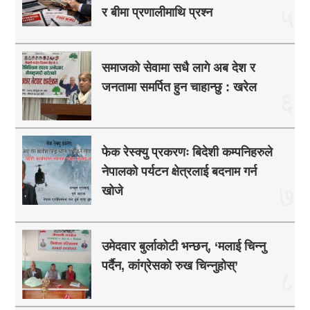
५
र बीमा प्रणालीमाथि प्रश्न
समाजको सेवामा सधै लागे अब देश र
जनतामा समर्पित हुन चाहान्छु : खरेल
६
फेक रेस्क्यु प्रकरणः बिदेशी कम्पनिहरुले
नेपालको पर्यटन क्षेत्रलाई बदनाम गर्न
७
खोजे
उमेदवार बुर्लाकोटी भन्छन्, ‘मलाई चिन्नु
पर्दैन, कांग्रेसको रुख चिन्नुहोस्’
८