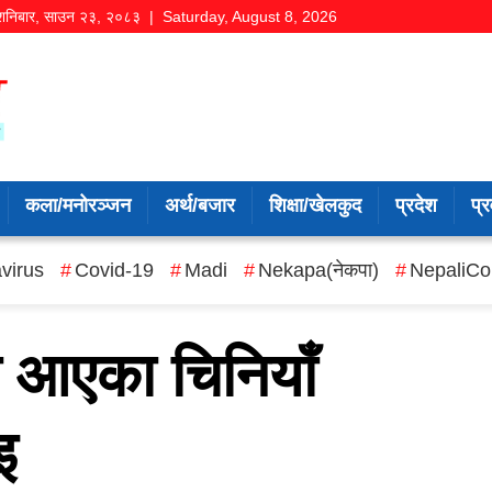
शनिबार
,
साउन
२३
,
२०८३
| Saturday, August 8, 2026
कला/मनोरञ्जन
अर्थ/बजार
शिक्षा/खेलकुद
प्रदेश
प्र
virus
Covid-19
Madi
Nekapa(नेकपा)
NepaliCo
 आएका चिनियाँ
इ