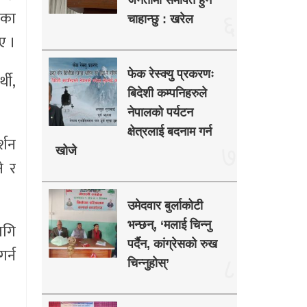
जनतामा समर्पित हुन
इका
६
चाहान्छु : खरेल
ए ।
फेक रेस्क्यु प्रकरणः
थी,
बिदेशी कम्पनिहरुले
नेपालको पर्यटन
क्षेत्रलाई बदनाम गर्न
्शन
७
खोजे
े र
उमेदवार बुर्लाकोटी
भन्छन्, ‘मलाई चिन्नु
ागि
पर्दैन, कांग्रेसको रुख
र्न
८
चिन्नुहोस्’