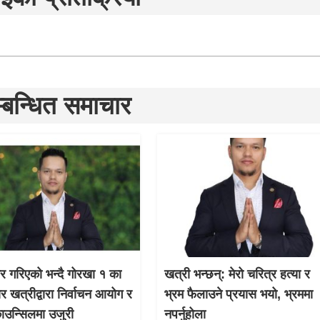
्बन्धित समाचार
चार गरिएको भन्दै गोरखा १ का
खत्री भन्छन्: मेरो चरित्र हत्या र
ार खत्रीद्वारा निर्वाचन आयोग र
भ्रम फैलाउने प्रयास भयो, भ्रममा
काउन्सिलमा उजुरी
नपर्नुहोला