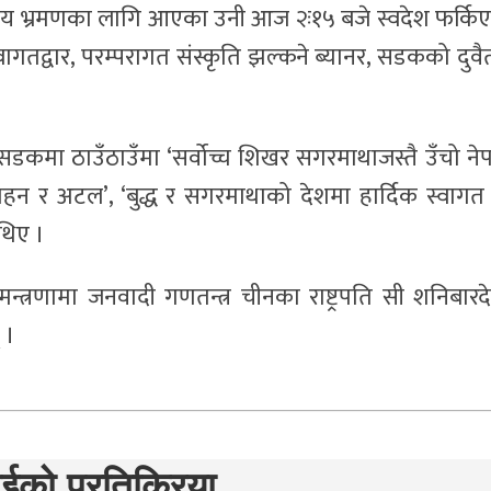
कीय भ्रमणका लागि आएका उनी आज २ः१५ बजे स्वदेश फर्कि
वागतद्वार, परम्परागत संस्कृति झल्कने ब्यानर, सडकको दुवैत
 सडकमा ठाउँठाउँमा ‘सर्वोच्च शिखर सगरमाथाजस्तै उँचो ने
, गहन र अटल’, ‘बुद्ध र सगरमाथाको देशमा हार्दिक स्वागत
थिए ।
्ण निमन्त्रणामा जनवादी गणतन्त्र चीनका राष्ट्रपति सी शनिबार
 ।
ईको प्रतिक्रिया