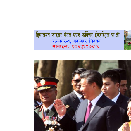
खेलकुद
प्रदेश
प्रवास/
विश्व
स्वास्थ्य/
रोचक
विचार/
अन्तर्वार्ता