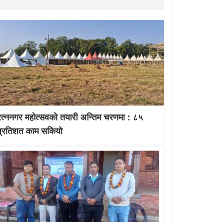
रत्ननगर महोत्सवको तयारी अन्तिम चरणमा : ८५
प्रतिशत काम सकियो