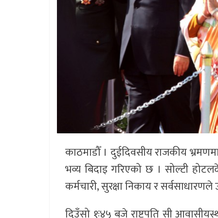
काठमाडौँ । दुईदिवसीय राजकीय भ्रमणमा
भव्य बिदाइ गरिएको छ । सोल्टी होटलदेखि
कर्मचारी, सुरक्षा निकाय र सर्वसाधारणल
दिउँसो १ः४५ बजे राष्ट्रपति सी आवासीयस्थल