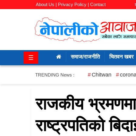
About Us |
Privacy Policy |
Contact
समाज/
राजनीति
समाज/राजनीति
चितवन खबर
☰
चितवन
खबर
Chitwan
corona
TRENDING News :
कला/
मनोरञ्जन
राजकीय भ्रमणमा
अर्थ/
राष्ट्रपतिको बिदा
बजार
शिक्षा/