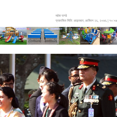
महेश पाण्डे
प्रकाशित मिति:
आइतबार, आश्विन २६, २०७६
| १०:५