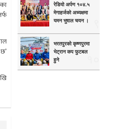
एका
रेडियो अर्पण १०४.५
मेगाहर्जको अध्यक्षमा
र्फ
९
यमन भुषाल चयन ।
पाल
भरतपुरको कृष्णपुरमा
 छ’
भेट्रान कप फुटबल
१०
हुने
देखि