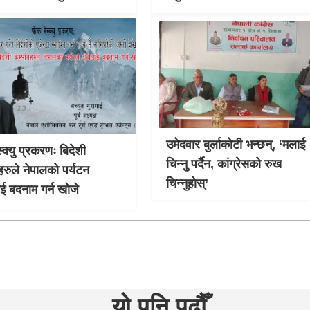
उमेदवार बुर्लाकोटी भन्छन्, ‘मलाई
्क्यु प्रकरणः बिदेशी
चिन्नु पर्दैन, कांग्रेसको रुख
हरुले नेपालको पर्यटन
चिन्नुहोस्’
लाई बदनाम गर्न खोजे
यो पनि पढौँ