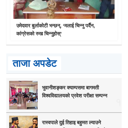
उमेदवार बुर्लाकोटी भन्छन्, ‘मलाई चिन्नु पर्दैन,
कांग्रेसको रुख चिन्नुहोस्’
ताजा अपडेट
भुवानीशङ्कर क्याम्पसमा बागमती
विश्वविद्यालयको प्रवेश परीक्षा सम्पन्न
१
रास्वपाले दुई तिहाइ बहुमत ल्याउने