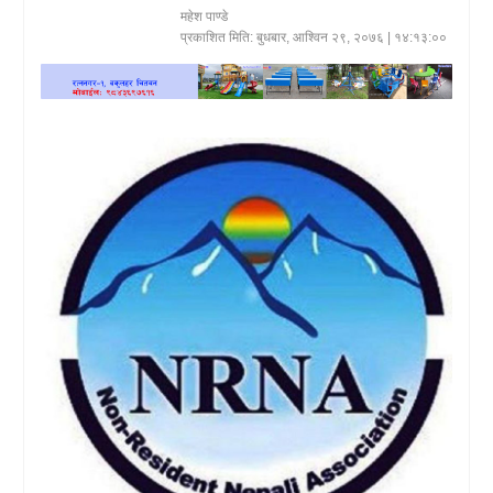
महेश पाण्डे
खेलकुद
प्रकाशित मिति:
बुधबार, आश्विन २९, २०७६
| १४:१३:००
प्रदेश
प्रवास/
विश्व
स्वास्थ्य/
रोचक
विचार/
अन्तर्वार्ता