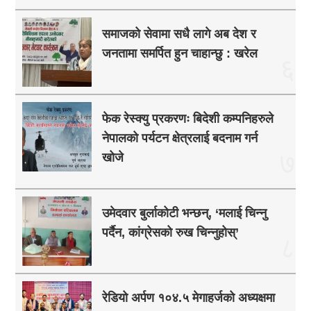
समाजको सेवामा सधै लागे अब देश र
जनतामा समर्पित हुन चाहान्छु : खरेल
६
फेक रेस्क्यु प्रकरणः बिदेशी कम्पनिहरुले
नेपालको पर्यटन क्षेत्रलाई बदनाम गर्न
७
खोजे
उमेदवार बुर्लाकोटी भन्छन्, ‘मलाई चिन्नु
पर्दैन, कांग्रेसको रुख चिन्नुहोस्’
८
रेडियो अर्पण १०४.५ मेगाहर्जको अध्यक्षमा