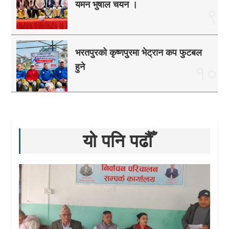
यमन भुषाल चयन ।
९
भरतपुरको कृष्णपुरमा भेट्रान कप फुटबल
हुने
१०
यो पनि पढौँ