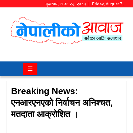
शुक्रबार
,
साउन
२२
,
२०८३
| Friday, August 7,
2026
समाज/
राजनीति
चितवन
☰
खबर
कला/
Breaking News:
मनोरञ्जन
एनआरएनएको निर्वाचन अनिश्चत,
अर्थ/
मतदाता आक्रोशित ।
बजार
शिक्षा/