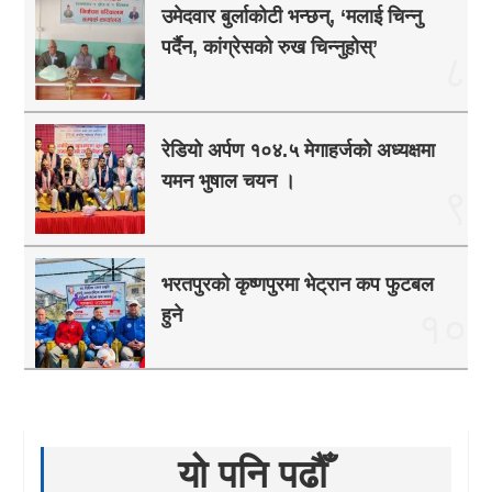
उमेदवार बुर्लाकोटी भन्छन्, ‘मलाई चिन्नु
पर्दैन, कांग्रेसको रुख चिन्नुहोस्’
८
रेडियो अर्पण १०४.५ मेगाहर्जको अध्यक्षमा
यमन भुषाल चयन ।
९
भरतपुरको कृष्णपुरमा भेट्रान कप फुटबल
हुने
१०
यो पनि पढौँ