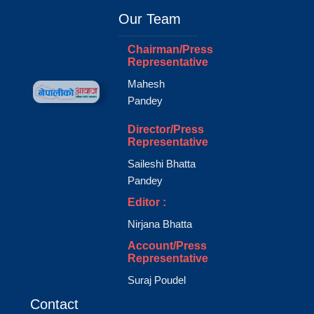
Our Team
Chairman/Press
Representative
Mahesh
Pandey
Director/Press
Representative
Saileshi Bhatta
Pandey
Editor :
Nirjana Bhatta
Account/Press
Representative
Suraj Poudel
Contact