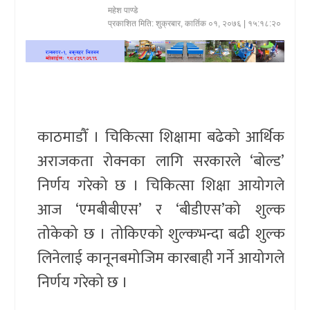
महेश पाण्डे
खेलकुद
प्रकाशित मिति:
शुक्रबार, कार्तिक ०१, २०७६
| १५:१८:२०
प्रदेश
प्रवास/
विश्व
काठमाडौँ । चिकित्सा शिक्षामा बढेको आर्थिक
स्वास्थ्य/
अराजकता रोक्नका लागि सरकारले ‘बोल्ड’
रोचक
निर्णय गरेको छ । चिकित्सा शिक्षा आयोगले
विचार/
आज ‘एमबीबीएस’ र ‘बीडीएस’को शुल्क
अन्तर्वार्ता
तोकेको छ । तोकिएको शुल्कभन्दा बढी शुल्क
लिनेलाई कानूनबमोजिम कारबाही गर्ने आयोगले
निर्णय गरेको छ ।