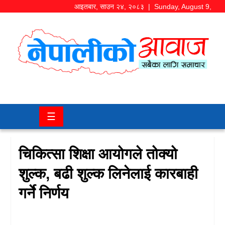
आइतबार
,
साउन
२४
,
२०८३
| Sunday, August 9,
2026
समाज/
राजनीति
चितवन
☰
खबर
कला/
चिकित्सा शिक्षा आयोगले तोक्यो
मनोरञ्जन
शुल्क, बढी शुल्क लिनेलाई कारबाही
अर्थ/
गर्ने निर्णय
बजार
शिक्षा/