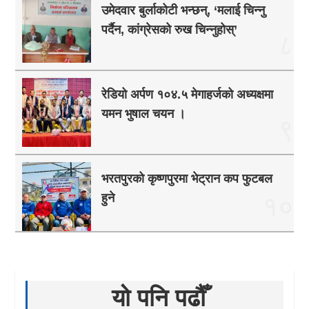
उमेदवार बुर्लाकोटी भन्छन्, ‘मलाई चिन्नु
पर्दैन, कांग्रेसको रुख चिन्नुहोस्’
८
रेडियो अर्पण १०४.५ मेगाहर्जको अध्यक्षमा
यमन भुषाल चयन ।
९
भरतपुरको कृष्णपुरमा भेट्रान कप फुटबल
हुने
१०
यो पनि पढौँ