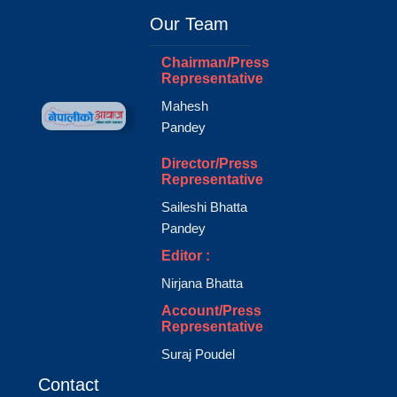
Our Team
Chairman/Press
Representative
Mahesh
Pandey
Director/Press
Representative
Saileshi Bhatta
Pandey
Editor :
Nirjana Bhatta
Account/Press
Representative
Suraj Poudel
Contact