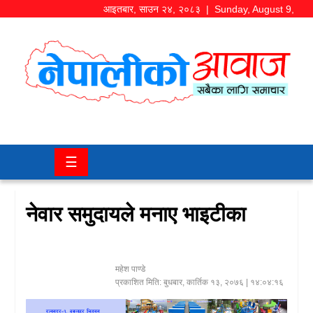
आइतबार
,
साउन
२४
,
२०८३
| Sunday, August 9,
2026
समाज/
राजनीति
चितवन
☰
खबर
कला/
नेवार समुदायले मनाए भाइटीका
मनोरञ्जन
अर्थ/
महेश पाण्डे
बजार
प्रकाशित मिति:
बुधबार, कार्तिक १३, २०७६
| १४:०४:१६
शिक्षा/