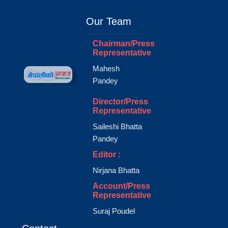
Our Team
Chairman/Press
Representative
Mahesh
Pandey
Director/Press
Representative
Saileshi Bhatta
Pandey
Editor :
Nirjana Bhatta
Account/Press
Representative
Suraj Poudel