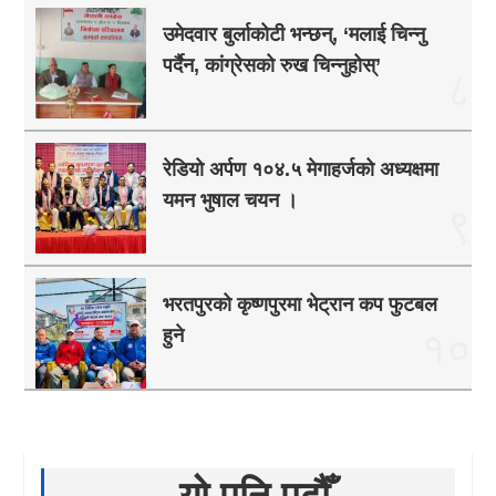
उमेदवार बुर्लाकोटी भन्छन्, ‘मलाई चिन्नु
पर्दैन, कांग्रेसको रुख चिन्नुहोस्’
८
रेडियो अर्पण १०४.५ मेगाहर्जको अध्यक्षमा
यमन भुषाल चयन ।
९
भरतपुरको कृष्णपुरमा भेट्रान कप फुटबल
हुने
१०
यो पनि पढौँ