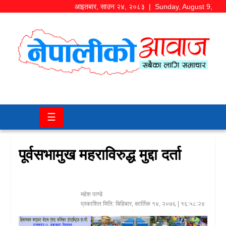
आइतबार
,
साउन
२४
,
२०८३
| Sunday, August 9,
2026
समाज/
राजनीति
चितवन
☰
खबर
कला/
पूर्वसभामुख महराविरुद्ध मुद्दा दर्ता
मनोरञ्जन
अर्थ/
महेश पाण्डे
बजार
प्रकाशित मिति:
बिहिबार, कार्तिक १४, २०७६
| १६:५८:२४
शिक्षा/