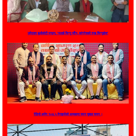
उमेदवार बुर्लाकोटी भन्छन्, ‘मलाई चिन्नु पर्दैन, कांग्रेसको रुख चिन्नुहोस्’
रेडियो अर्पण १०४.५ मेगाहर्जको अध्यक्षमा यमन भुषाल चयन ।