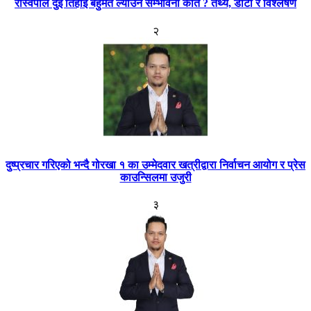
रास्वपाले दुई तिहाइ बहुमत ल्याउने सम्भावना कति ? तथ्य, डाटा र विश्लेषण
२
दुष्प्रचार गरिएको भन्दै गोरखा १ का उम्मेदवार खत्रीद्वारा निर्वाचन आयोग र प्रेस
काउन्सिलमा उजुरी
३