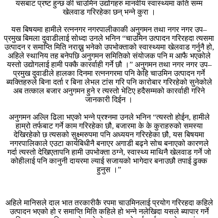
यसबाट प्रष्ट हुन्छ की चाउमिन उद्योगहरु मानवीय स्वास्थ्यमा कति सम्म
खेलवाड गरिरहेका छन् भन्ने कुरा ।
यस बिषयमा हामीले रत्ननगर नगरपालीकाकी अनुगमन तथा नगर नगर उप–
प्रमुख बिमला दुवाडीलाई सोध्दा उनले भनिन “चाउमिन उत्पादन गरिरहदा त्यसमा
उत्पादन र समाप्ति मिति नराख्नु भनेको उपभोक्ताको स्वास्थ्यमा खेलवाड गर्नुनै हो,
अहिले स्थानिय तह बनेपछि अनुगमन समितिको संयोजक पनि म आफै भएकोले
यस्तो उद्योगलाई हामी पक्कै कारर्वाही गर्ने छौ ।” अनुगमन तथा नगर नगर उप–
प्रमुख दुवाडीले हालका दिनमा रत्ननगरमा पनि केहि चाउमिन उत्पादन गर्ने
ब्यक्तिहरुले बिना दर्ता र बिना लेभल टांस गरि पनि कारोबार गरिरहेको सुनेकोले
अब तत्काल बजार अनुगमन हुने र त्यस्तो भेटिए हदैसम्मको कारर्वाही गरिने
जानकारी दिईन ।
अनुगमन अल्लि ढिला भएको भन्ने प्रश्नमा उनले भनिन “त्यस्तो होईन, हामीले
हाम्रो तर्फबाट गर्ने काम गरिरहेका छौ, बजारमा के के कुराहरुको समस्या
देखिरहेको छ त्यसको सुक्ष्मरुपमा पनि अध्ययन गरिरहेका छौ, यस बिषयमा
नगरपालिकाले एउटा कार्यबिधीनै बनाएर अगाडी बढ्ने सोच बनाएको कारणले
गर्दा त्यस्तो देखिएतापनि हामी उपभोक्ता ठग्ने, स्वास्थ्य माथिनै खेलवाड गर्ने जो
कोहीलाई पनि कानुनी दायरमा ल्याई सजायको भागेदार बनाउछौ तपाई ढुक्क
हुनुस ।”
अहिले मानिसले दाल भात तरकारीकै रपमा चाउमिनलाई प्रयोग गरिरहदा कहिले
उत्पादन भएको हो र समाप्ति मिति कहिले हो भन्ने नलेखिदा यसले ब्यापार गर्ने