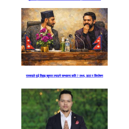
रास्वपाले दुई तिहाइ बहुमत ल्याउने सम्भावना कति ? तथ्य, डाटा र विश्लेषण