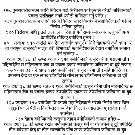
उपभोक्ता संरक्षण ऐन, २०७५
९७० पुनरावलोकनको लागि निवेदन गर्दा निरीक्षण अधिकृतले गरेको जरिबानाको
पचास प्रतिशत नगदै धरौटी दाखिला गर्नु पर्नेछ।
९८० पुनरावलोकनको लागि परेको निवेदन उपर विभागको महानिर्देशकले गरेको
निर्णय अन्तिम हुनेछ।
९९० निरीक्षण अधिकृतले तत्काल जरिबाना गर्ने सम्बन्धमा अपनाउनु पर्ने अन्य
कार्यविधि तोकिए बमोजिम हुनेछ।
४०। सजायः ९१० कसैले यस ऐन अन्तर्गत कसुर मानिने देहायको कुनै काम गरे
वा गराएमा कसुरको मात्रा हेरी विभागको महानिर्देशकले देहाय बमोजिम सजाय
गर्न सक्नेछः–
९क० दफा ३८ को खण्ड ९क० र ९ग० बमोजिमको कसुर गरे वा गराएमा तीन
महिनादेखि छ महिनासम्म कैद वा पचास हजार रुपैयाँसम्म जरिबाना वा दुबै सजाय,
९ख० दफा ३८ को खण्ड ९झ० बमोजिमको कसुर गरेमा तीन महिनादेखि एक
वर्षसम्म कैद वा एक लाख रुपैयाँदेखि तीन लाख रुपैयाँसम्म जरिबाना वा दुबै
सजाय,
९ग० दफा ३८ को खण्ड ९ञ० र ९ठ० बमोजिमको कसूर गरेमा तीन महिनादेखि छ
महिनासम्म कैद वा पचास हजार रुपैयाँदेखि एकलाख रुपैयाँसम्म जरिबाना वा दुवै
सजाय ।
९२० उपदफा ९१० बमोजिम विभागको महानिर्देशकले गरेको निर्णय उपर चित्त
नबुझ्ने पक्षले पैँतीस दिनभित्र सम्बन्धित जिल्ला अदालतमा पुनरावेदन गर्न
सक्नेछ।
९३० देहाय बमोजिमको कसुरमा देहाय बमोजिमको सजाय हुनेछः–
९क० दफा ३८ को खण्ड ९ख० बमोजिमको कसुर गर्ने वा गराउनेलाई दुई बर्षदेखि
तीन वर्षसम्म कैद वा तीन लाखदेखि पाँच लाख रुपैयाँसम्म जरिबाना वा दुवै