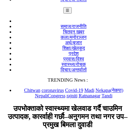
☰
समाज/राजनीति
चितवन खबर
कला/मनोरञ्जन
अर्थ/बजार
शिक्षा/खेलकुद
प्रदेश
प्रवास/विश्व
स्वास्थ्य/रोचक
विचार/अन्तर्वार्ता
TRENDING News :
Chitwan
coronavirus
Covid-19
Madi
Nekapa(नेकपा)
NepaliCongress
rajniti
Ratnanagar
Tandi
उपभोक्ताको स्वास्थ्यमा खेलवाड गर्दै चाउमिन
उत्पादक, कारर्वाही गर्छौ–अनुगमन तथा नगर उप–
प्रमुख बिमला दुवाडी