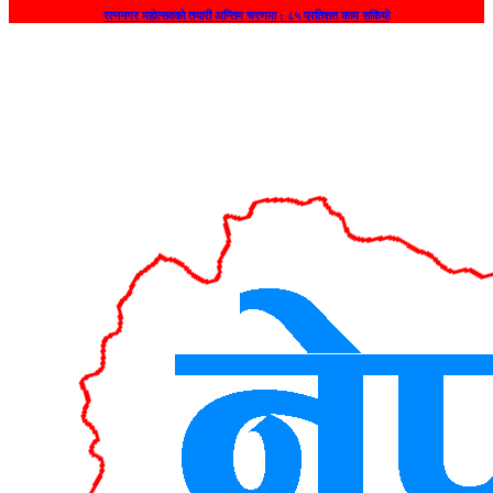
रत्ननगर महोत्सवको तयारी अन्तिम चरणमा : ८५ प्रतिशत काम सकियो