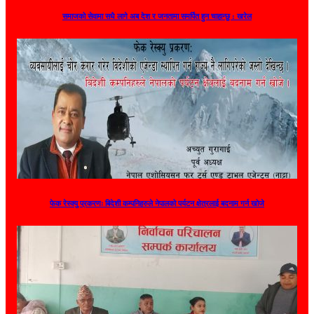
समाजको सेवामा सधै लागे अब देश र जनतामा समर्पित हुन चाहान्छु : खरेल
फेक रेस्क्यु प्रकरणः बिदेशी कम्पनिहरुले नेपालको पर्यटन क्षेत्रलाई बदनाम गर्न खोजे