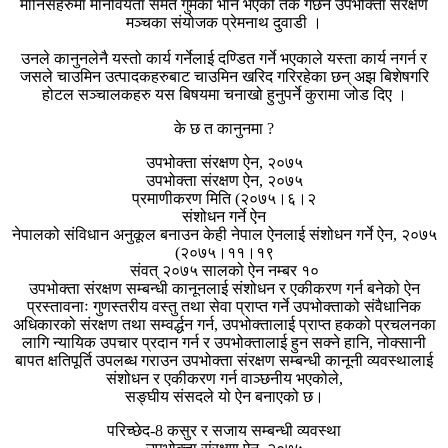
मानिसहरुमा मानवियता समेत गुमेको भान भएको तर्क गर्छन उपभोक्ता संरक्षण
मञ्चका संयोजक प्रेमनाथ दुवाडी ।
उनले कानुनलेनै यस्तो कार्य गर्नेलाई दण्डित गर्ने भएकाले यस्ता कार्य नगर्न र
जसले चाउमिन उत्पादकहरुबाट चाउमिन खरिद गरिरहेका छन् अझ बिशेषगरि
होटल सञ्चालकहरु यस बिषयमा चनाखो हुनुपर्ने कुरामा जोड दिए ।
के छ त कानुनमा ?
उपभोक्ता संरक्षण ऐन, २०७५
उपभोक्ता संरक्षण ऐन, २०७५
प्रमाणीकरण मिति (२०७५।६।२
संशोधन गर्ने ऐन
नेपालको संविधान अनुकूल बनाउन केही नेपाल ऐनलाई संशोधन गर्ने ऐन, २०७५
(२०७५।११।१९
संवत् २०७५ सालको ऐन नम्बर १०
उपभोक्ता संरक्षण सम्बन्धी कानूनलाई संशोधन र एकीकरण गर्न बनेको ऐन
प्रस्तावनाः गुणस्तरीय वस्तु तथा सेवा प्राप्त गर्ने उपभोक्ताको संवैधानिक
अधिकारको संरक्षण तथा सम्वर्द्धन गर्न, उपभोक्तालाई प्राप्त हकको प्रचलनका
लागि न्यायिक उपचार प्रदान गर्न र उपभोक्तालाई हुन सक्ने हानि, नोक्सानी
बापत क्षतिपूर्ति उपलब्ध गराउन उपभोक्ता संरक्षण सम्बन्धी कानूनी व्यवस्थालाई
संशोधन र एकीकरण गर्न वाञ्छनीय भएकोले,
सङ्घीय संसदले यो ऐन बनाएको छ।
परिच्छेद-8 कसुर र सजाय सम्बन्धी व्यवस्था