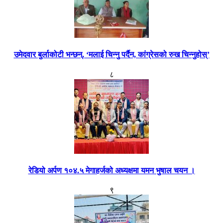
उमेदवार बुर्लाकोटी भन्छन्, ‘मलाई चिन्नु पर्दैन, कांग्रेसको रुख चिन्नुहोस्’
८
रेडियो अर्पण १०४.५ मेगाहर्जको अध्यक्षमा यमन भुषाल चयन ।
९