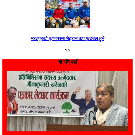
भरतपुरको कृष्णपुरमा भेट्रान कप फुटबल हुने
१०
यो पनि पढौँ