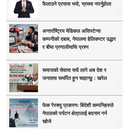
फैलाउने प्रयास भयो, भ्रममा नपर्नुहोला
४
अन्तर्राष्ट्रिय मेडिकल असिस्टेन्स
कम्पनीको दबाब, नेपालमा हेलिकप्टर उद्धार
५
र बीमा प्रणालीमाथि प्रश्न
समाजको सेवामा सधै लागे अब देश र
जनतामा समर्पित हुन चाहान्छु : खरेल
६
फेक रेस्क्यु प्रकरणः बिदेशी कम्पनिहरुले
नेपालको पर्यटन क्षेत्रलाई बदनाम गर्न
७
खोजे