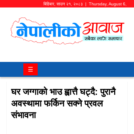
बिहिबार
,
साउन
२१
,
२०८३
| Thursday, August 6,
2026
समाज/
राजनीति
चितवन
☰
खबर
कला/
घर जग्गाको भाउ ह्वात्तै घट्दै: पुरानै
मनोरञ्जन
अवस्थामा फर्किन सक्ने प्रवल
अर्थ/
संभावना
बजार
शिक्षा/