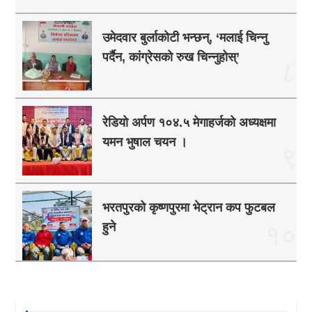
उमेदवार बुर्लाकोटी भन्छन्, ‘मलाई चिन्नु
पर्दैन, कांग्रेसको रुख चिन्नुहोस्’
८
रेडियो अर्पण १०४.५ मेगाहर्जको अध्यक्षमा
यमन भुषाल चयन ।
९
भरतपुरको कृष्णपुरमा भेट्रान कप फुटबल
हुने
१०