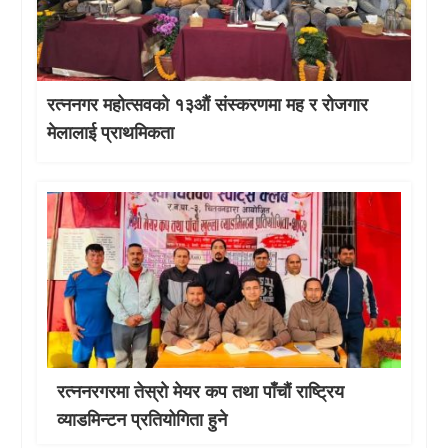
रत्ननगर महोत्सवको १३औं संस्करणमा मह र रोजगार
मेलालाई प्राथमिकता
रत्ननरगरमा तेस्राे मेयर कप तथा पाँचौं राष्ट्रिय
व्याडमिन्टन प्रतियोगिता हुने