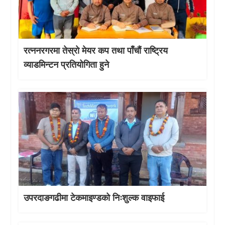
रत्ननरगरमा तेस्राे मेयर कप तथा पाँचौं राष्ट्रिय
व्याडमिन्टन प्रतियोगिता हुने
उपरदाङगढीमा टेकमाइण्डको निःशुल्क वाइफाई