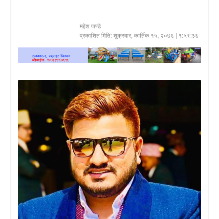
खेलकुद
महेश पाण्डे
प्रकाशित मिति:
शुक्रबार, कार्तिक १५, २०७६
| १:५९:३६
प्रदेश
प्रवास/
विश्व
स्वास्थ्य/
रोचक
विचार/
अन्तर्वार्ता