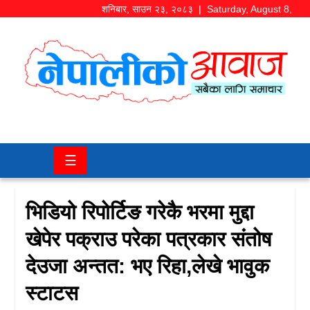
शनिबार
,
साउन
२३
,
२०८३
| Saturday, August 8,
2026
समाज/
राजनीति
चितवन
☰
खबर
कला/
भिडियो रिपोर्टिङ गरेकै भरमा मुद्दा
मनोरञ्जन
खेपेर पक्राउ परेका पत्रकार संतोष
अर्थ/
देउजा अन्तत: भए रिहा,लेखे भावुक
बजार
स्टाटस
शिक्षा/