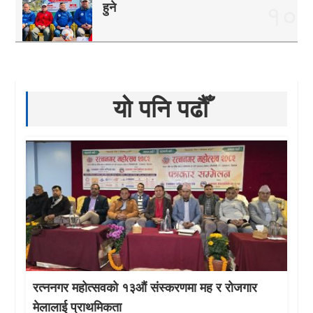
हुने
१०
यो पनि पढौँ
रत्ननगर महोत्सवको १३औं संस्करणमा मह र रोजगार
मेलालाई प्राथमिकता