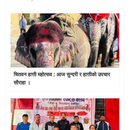
चितवन हात्ती महाेत्सव : आज सुन्दरी र हात्तीको उपचार
साैराहा ।