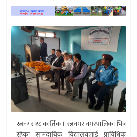
खेलकुद
प्रदेश
प्रवास/
विश्व
स्वास्थ्य/
रोचक
विचार/
अन्तर्वार्ता
रत्ननगर १८ कार्तिक । रत्ननगर नगरपालिका भित्र
रहेका सामुदायिक विद्यालयलाई प्राविधिक