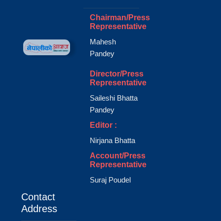
Chairman/Press
Representative
Mahesh
Pandey
Director/Press
Representative
Saileshi Bhatta
Pandey
Editor :
Nirjana Bhatta
Account/Press
Representative
Suraj Poudel
Contact
Address