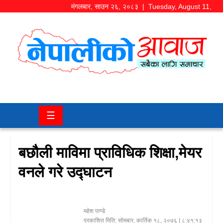
मंगलबार
,
साउन
२६
,
२०८३
| Tuesday, August 11,
2026
समाज/
राजनीति
चितवन
☰
खबर
कला/
बछौली माविमा प्राविधिक शिक्षा,मेयर
मनोरञ्जन
वनले गरे उद्घाटन
अर्थ/
बजार
महेश पाण्डे
शिक्षा/
प्रकाशित मिति:
सोमबार, कार्तिक १८, २०७६
| ८:४१:१३