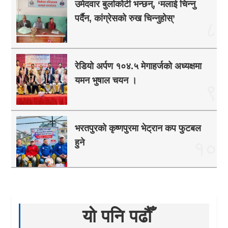
उमेदवार बुर्लाकोटी भन्छन्, ‘मलाई चिन्नु
पर्दैन, कांग्रेसको रुख चिन्नुहोस्’
८
रेडियो अर्पण १०४.५ मेगाहर्जको अध्यक्षमा
यमन भुषाल चयन ।
९
भरतपुरको कृष्णपुरमा भेट्रान कप फुटबल
हुने
१०
यो पनि पढौँ