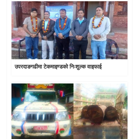
उपरदाङगढीमा टेकमाइण्डको निःशुल्क वाइफाई