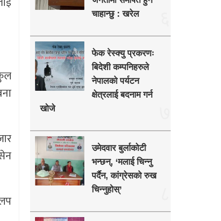
लाई
जनतामा समर्पित हुन
६
चाहान्छु : खरेल
फेक रेस्क्यु प्रकरणः
बिदेशी कम्पनिहरुले
कुल
नेपालको पर्यटन
वना
क्षेत्रलाई बदनाम गर्न
७
खोजे
जार
उमेदवार बुर्लाकोटी
सेन
भन्छन्, ‘मलाई चिन्नु
पर्दैन, कांग्रेसको रुख
८
चिन्नुहोस्’
अलप