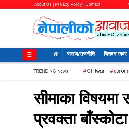
About Us |
Privacy Policy |
Contact
समाज/
राजनीति
समाज/राजनीति
चितवन खबर
☰
चितवन
खबर
Chitwan
corona
TRENDING News :
कला/
मनोरञ्जन
सीमाका विषयमा स
अर्थ/
प्रवक्ता बाँस्कोटा
बजार
शिक्षा/