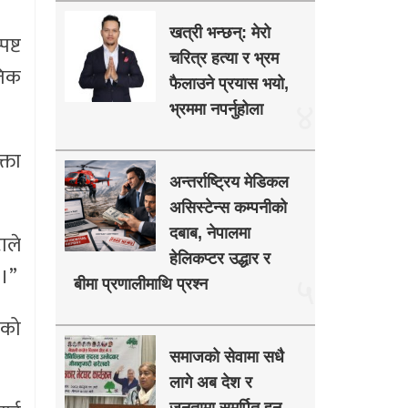
खत्री भन्छन्: मेरो
ष्ट
चरित्र हत्या र भ्रम
तिक
फैलाउने प्रयास भयो,
४
भ्रममा नपर्नुहोला
्ता
अन्तर्राष्ट्रिय मेडिकल
असिस्टेन्स कम्पनीको
दबाब, नेपालमा
ाले
हेलिकप्टर उद्धार र
 ।”
५
बीमा प्रणालीमाथि प्रश्न
िको
समाजको सेवामा सधै
लागे अब देश र