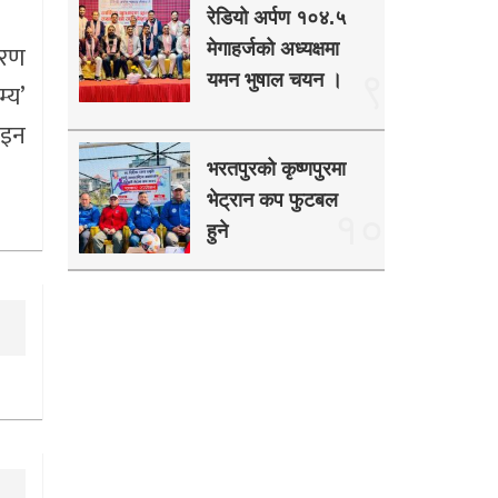
रेडियो अर्पण १०४.५
गरण
मेगाहर्जको अध्यक्षमा
९
यमन भुषाल चयन ।
्य’
ाइन
भरतपुरको कृष्णपुरमा
भेट्रान कप फुटबल
१०
हुने