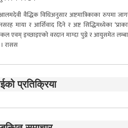
 आलमदेवी वैद्धिक विधिअनुसार अष्टमात्रिकाका रुपमा जा
ह माया र आर्शिवाद दिने र अष्ट सिद्धिमध्येका ‘प्राकाम
 भाकल एवम् इच्छाइएको वरदान माग्दा पुग्ने र आयुसमेत लम्ब
छ । रासस
ईको प्रतिक्रिया
्बन्धित समाचार