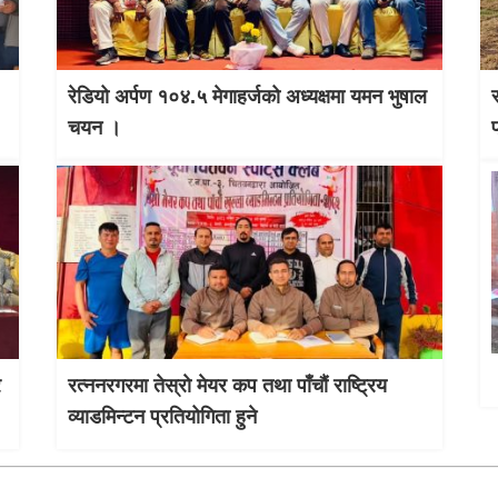
रेडियो अर्पण १०४.५ मेगाहर्जको अध्यक्षमा यमन भुषाल
चयन ।
र
रत्ननरगरमा तेस्राे मेयर कप तथा पाँचौं राष्ट्रिय
व्याडमिन्टन प्रतियोगिता हुने