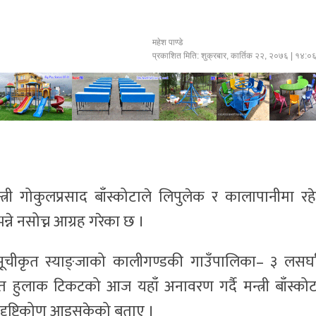
महेश पाण्डे
प्रकाशित मिति:
शुक्रबार, कार्तिक २२, २०७६
| १४:०
त्री गोकुलप्रसाद बाँस्कोटाले लिपुलेक र कालापानीमा रह
ने नसोच्न आग्रह गरेका छ ।
 सूचीकृत स्याङ्जाको कालीगण्डकी गाउँपालिका– ३ लसर्घ
ित हुलाक टिकटको आज यहाँ अनावरण गर्दै मन्त्री बाँस्कोट
 दृष्टिकोण आइसकेको बताए ।