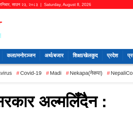
शनिबार
,
साउन
२३
,
२०८३
| Saturday, August 8, 2026
कला/मनोरञ्जन
अर्थ/बजार
शिक्षा/खेलकुद
प्रदेश
प्र
virus
Covid-19
Madi
Nekapa(नेकपा)
NepaliCo
रकार अल्मलिँदैन :