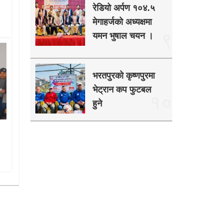
रेडियो अर्पण १०४.५
मेगाहर्जको अध्यक्षमा
९
यमन भुषाल चयन ।
भरतपुरको कृष्णपुरमा
भेट्रान कप फुटबल
१०
हुने