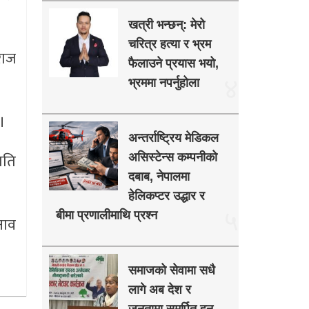
खत्री भन्छन्: मेरो
चरित्र हत्या र भ्रम
राज
फैलाउने प्रयास भयो,
४
भ्रममा नपर्नुहोला
।
अन्तर्राष्ट्रिय मेडिकल
गति
असिस्टेन्स कम्पनीको
दबाब, नेपालमा
हेलिकप्टर उद्धार र
५
बीमा प्रणालीमाथि प्रश्न
नाव
समाजको सेवामा सधै
लागे अब देश र