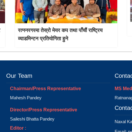
र
रत्ननरगरमा तेस्राे मेयर कप तथा पाँचौं राष्ट्रिय
व्याडमिन्टन प्रतियोगिता हुने
Our Team
Contac
Chairman/Press Representative
MS Medi
Mahesh Pandey
Ratnanag
Contac
Director/Press Representative
Saileshi Bhatta Pandey
Naxal K
Editor :
Email:
n