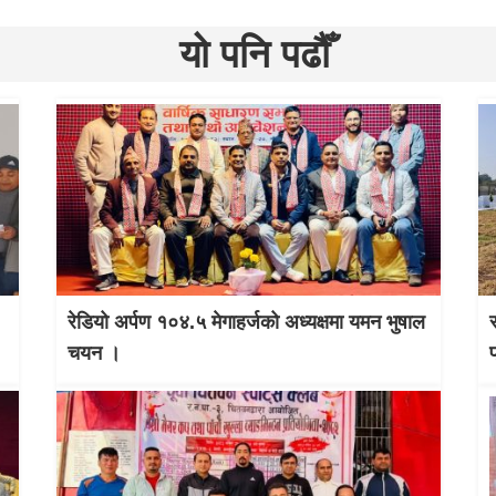
यो पनि पढौँ
रेडियो अर्पण १०४.५ मेगाहर्जको अध्यक्षमा यमन भुषाल
चयन ।