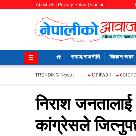
About Us |
Privacy Policy |
Contact
समाज/
राजनीति
समाज/राजनीति
चितवन खबर
☰
चितवन
खबर
Chitwan
corona
TRENDING News :
कला/
मनोरञ्जन
निराश जनतालाई 
अर्थ/
कांग्रेसले जित्नुप
बजार
शिक्षा/