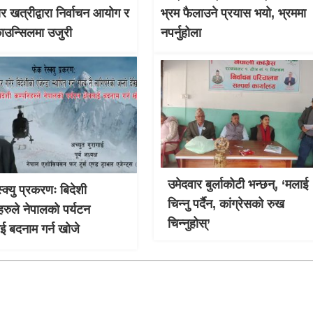
ार खत्रीद्वारा निर्वाचन आयोग र
भ्रम फैलाउने प्रयास भयो, भ्रममा
काउन्सिलमा उजुरी
नपर्नुहोला
उमेदवार बुर्लाकोटी भन्छन्, ‘मलाई
्क्यु प्रकरणः बिदेशी
चिन्नु पर्दैन, कांग्रेसको रुख
हरुले नेपालको पर्यटन
चिन्नुहोस्’
लाई बदनाम गर्न खोजे