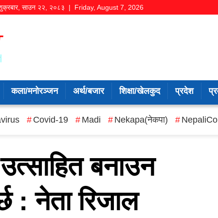
शुक्रबार
,
साउन
२२
,
२०८३
| Friday, August 7, 2026
कला/मनोरञ्जन
अर्थ/बजार
शिक्षा/खेलकुद
प्रदेश
प्र
virus
Covid-19
Madi
Nekapa(नेकपा)
NepaliCo
उत्साहित बनाउन
र्छ : नेता रिजाल