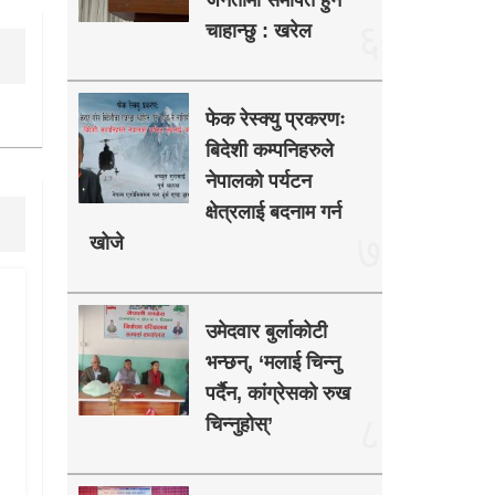
जनतामा समर्पित हुन
६
चाहान्छु : खरेल
फेक रेस्क्यु प्रकरणः
बिदेशी कम्पनिहरुले
नेपालको पर्यटन
क्षेत्रलाई बदनाम गर्न
७
खोजे
उमेदवार बुर्लाकोटी
भन्छन्, ‘मलाई चिन्नु
पर्दैन, कांग्रेसको रुख
८
चिन्नुहोस्’