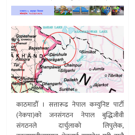
खेलकुद
प्रदेश
प्रवास/
विश्व
स्वास्थ्य/
रोचक
विचार/
अन्तर्वार्ता
काठमाडौँ । सत्तारूढ नेपाल कम्युनिष्ट पार्टी
(नेकपा)को जनसंगठन नेपाल बुद्धिजीवी
संगठनले दार्चुलाको लिपुलेक,