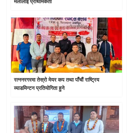
मेलालाई प्राथमिकता
रत्ननरगरमा तेस्राे मेयर कप तथा पाँचौं राष्ट्रिय
व्याडमिन्टन प्रतियोगिता हुने