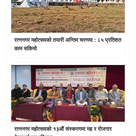
रत्ननगर महोत्सवको तयारी अन्तिम चरणमा : ८५ प्रतिशत
काम सकियो
रत्ननगर महोत्सवको १३औं संस्करणमा मह र रोजगार