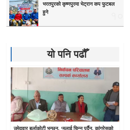
भरतपुरको कृष्णपुरमा भेट्रान कप फुटबल
हुने
१०
यो पनि पढौँ
उमेदवार बुर्लाकोटी भन्छन्, ‘मलाई चिन्नु पर्दैन, कांग्रेसको