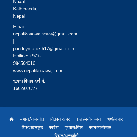
Naxal
Kathmandu,
Nepal
Email:
nepalikoaawajnews@gmail.com
|
pandeymahesh17@gmail.com
Hotline: +977-
984504916
www.nepalikoaawaj.com
सूचना विभाग दर्ता नं.
1602/076/77
समाज/राजनीति
चितवन खबर
कला/मनोरञ्जन
अर्थ/बजार
शिक्षा/खेलकुद
प्रदेश
प्रवास/विश्व
स्वास्थ्य/रोचक
विचार/अन्तर्वार्ता