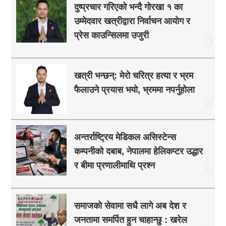
दुष्प्रचार गरिएको भन्दै गोरखा १ का
उम्मेदवार खत्रीद्वारा निर्वाचन आयोग र
३
प्रेस काउन्सिलमा उजुरी
खत्री भन्छन्: मेरो चरित्र हत्या र भ्रम
फैलाउने प्रयास भयो, भ्रममा नपर्नुहोला
४
अन्तर्राष्ट्रिय मेडिकल असिस्टेन्स
कम्पनीको दबाब, नेपालमा हेलिकप्टर उद्धार
५
र बीमा प्रणालीमाथि प्रश्न
समाजको सेवामा सधै लागे अब देश र
जनतामा समर्पित हुन चाहान्छु : खरेल