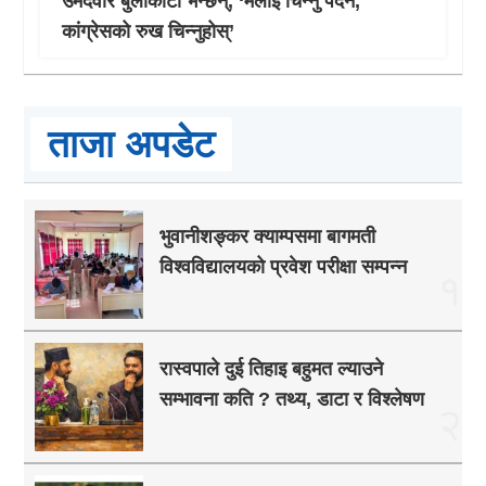
उमेदवार बुर्लाकोटी भन्छन्, ‘मलाई चिन्नु पर्दैन,
कांग्रेसको रुख चिन्नुहोस्’
ताजा अपडेट
भुवानीशङ्कर क्याम्पसमा बागमती
विश्वविद्यालयको प्रवेश परीक्षा सम्पन्न
१
रास्वपाले दुई तिहाइ बहुमत ल्याउने
सम्भावना कति ? तथ्य, डाटा र विश्लेषण
२