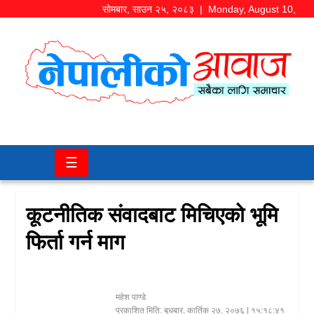
सोमबार
,
साउन
२५
,
२०८३
| Monday, August 10,
2026
समाज/
राजनीति
चितवन
☰
खबर
कला/
कूटनीतिक संवादबाट मिचिएको भूमि
मनोरञ्जन
फिर्ता गर्न माग
अर्थ/
बजार
महेश पाण्डे
शिक्षा/
प्रकाशित मिति:
बुधबार, कार्तिक २७, २०७६
| १५:१८:४१