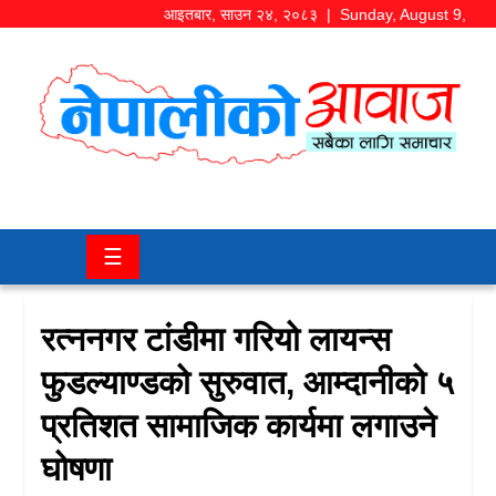
आइतबार
,
साउन
२४
,
२०८३
| Sunday, August 9,
2026
समाज/
राजनीति
चितवन
☰
खबर
कला/
रत्ननगर टांडीमा गरियो लायन्स
मनोरञ्जन
फुडल्याण्डको सुरुवात, आम्दानीको ५
अर्थ/
प्रतिशत सामाजिक कार्यमा लगाउने
बजार
घोषणा
शिक्षा/