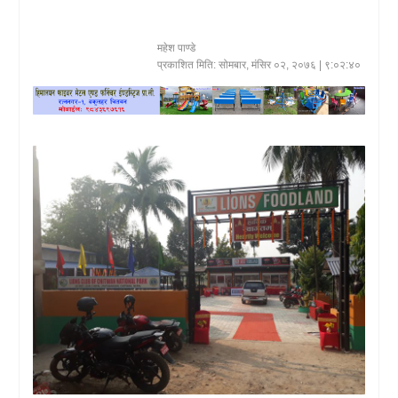
खेलकुद
महेश पाण्डे
प्रकाशित मिति:
सोमबार, मंसिर ०२, २०७६
| ९:०२:४०
प्रदेश
प्रवास/
विश्व
स्वास्थ्य/
रोचक
विचार/
अन्तर्वार्ता