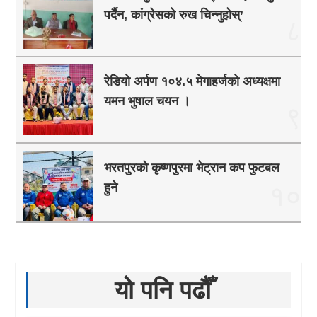
पर्दैन, कांग्रेसको रुख चिन्नुहोस्’
८
रेडियो अर्पण १०४.५ मेगाहर्जको अध्यक्षमा
यमन भुषाल चयन ।
९
भरतपुरको कृष्णपुरमा भेट्रान कप फुटबल
हुने
१०
यो पनि पढौँ