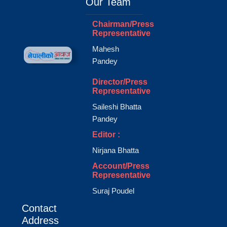
Our Team
Chairman/Press
Representative
Mahesh
Pandey
Director/Press
Representative
Saileshi Bhatta
Pandey
Editor :
Nirjana Bhatta
Account/Press
Representative
Suraj Poudel
Contact
Address