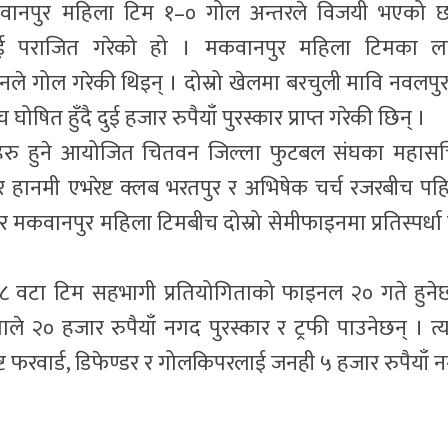
 मकवानपुर महिला टिम १–० गोल अन्तरले विजयी भएको 
ाई पराजित गरेको हो । मकवानपुर महिला टिमका ल
चनले गोल गरेकी थिइन् । दोस्रो खेलमा बरचुली मावि नवलपु
ोषित हुँदै दुई हजार रुपैयाँ पुरस्कार प्राप्त गरेकी छिन् ।
हरु हुने आयोजित चितवन जिल्ला फुटबल संघका महास
 हानमी एभरेष्ट क्लब भरतपुर र अभिषेक चर्च रजरबीच पह
 मकवानपुर महिला टिमबीच दोस्रो सेमीफाइनमा प्रतिस्पर्धा ह
ट ८ वटा टिम सहभागी प्रतियोगिताको फाइनल २० गते हुने
ले २० हजार रुपैयाँ नगद पुरस्कार र ट्रफी पाउनेछन् । त्यस
ृष्ट फरवार्ड, डिफेण्डर र गोलकिपरलाई जनही ५ हजार रुपैयाँ 