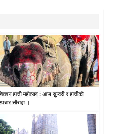
चितवन हात्ती महाेत्सव : आज सुन्दरी र हात्तीको
उपचार साैराहा ।