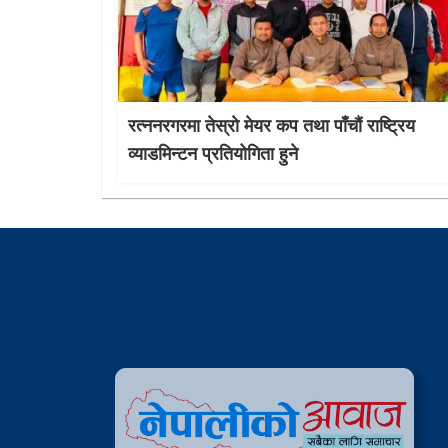
रत्ननरगरमा तेस्राे मेयर कप तथा पाँचौं राष्ट्रिय
व्याडमिन्टन प्रतियोगिता हुने