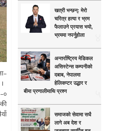
खत्री भन्छन्: मेरो
चरित्र हत्या र भ्रम
फैलाउने प्रयास भयो,
४
भ्रममा नपर्नुहोला
अन्तर्राष्ट्रिय मेडिकल
असिस्टेन्स कम्पनीको
ता–
दबाब, नेपालमा
 ।
हेलिकप्टर उद्धार र
५
बीमा प्रणालीमाथि प्रश्न
१–०
ेकी
याँ
समाजको सेवामा सधै
लागे अब देश र