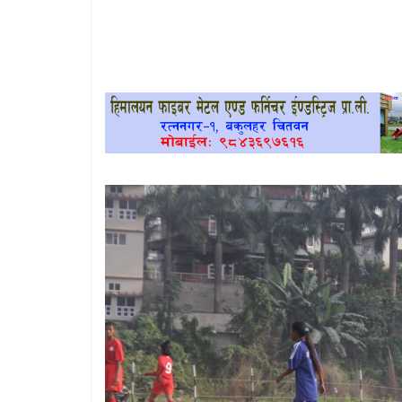
खेलकुद
प्रदेश
प्रवास/
विश्व
स्वास्थ्य/
रोचक
विचार/
अन्तर्वार्ता