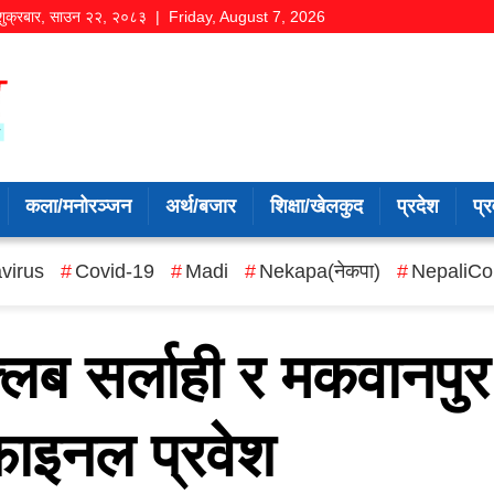
शुक्रबार
,
साउन
२२
,
२०८३
| Friday, August 7, 2026
कला/मनोरञ्जन
अर्थ/बजार
शिक्षा/खेलकुद
प्रदेश
प्र
virus
Covid-19
Madi
Nekapa(नेकपा)
NepaliCo
लब सर्लाही र मकवानपुर
फाइनल प्रवेश