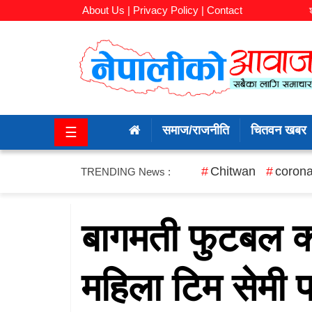
About Us |
Privacy Policy |
Contact
समाज/
राजनीति
समाज/राजनीति
चितवन खबर
☰
चितवन
खबर
Chitwan
corona
TRENDING News :
कला/
मनोरञ्जन
बागमती फुटबल क्
अर्थ/
महिला टिम सेमी 
बजार
शिक्षा/