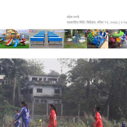
महेश पाण्डे
प्रकाशित मिति:
बिहिबार, मंसिर १९, २०७६
| ५:१