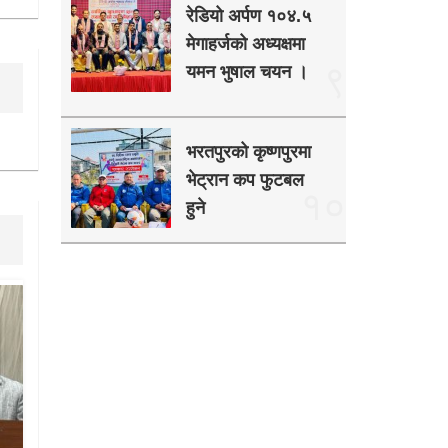
रेडियो अर्पण १०४.५
मेगाहर्जको अध्यक्षमा
९
यमन भुषाल चयन ।
भरतपुरको कृष्णपुरमा
भेट्रान कप फुटबल
१०
हुने