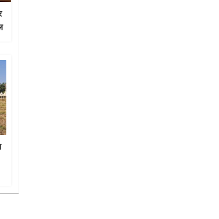
र
ल
म