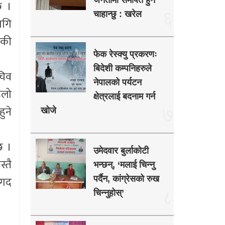
जनतामा समर्पित हुन
छ ।
६
चाहान्छु : खरेल
ागि
रकी
फेक रेस्क्यु प्रकरणः
बिदेशी कम्पनिहरुले
चिव
नेपालको पर्यटन
िलो
क्षेत्रलाई बदनाम गर्न
ुने
७
खोजे
छ ।
उमेदवार बुर्लाकोटी
्तै
भन्छन्, ‘मलाई चिन्नु
नगद
पर्दैन, कांग्रेसको रुख
८
चिन्नुहोस्’