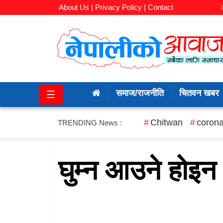
About Us |
Privacy Policy |
Contact
समाज/
राजनीति
समाज/राजनीति
चितवन खबर
☰
चितवन
खबर
Chitwan
corona
TRENDING News :
कला/
मनोरञ्जन
घुम्न आउने होइ
अर्थ/
बजार
शिक्षा/