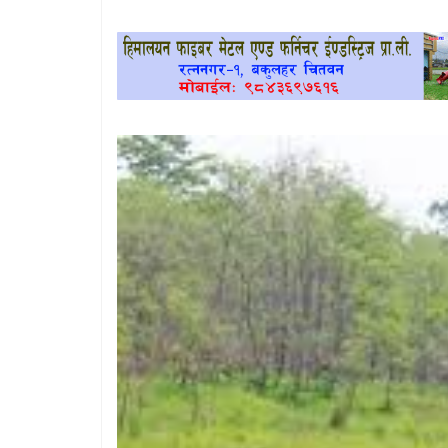
खेलकुद
प्रदेश
प्रवास/
विश्व
स्वास्थ्य/
रोचक
विचार/
अन्तर्वार्ता