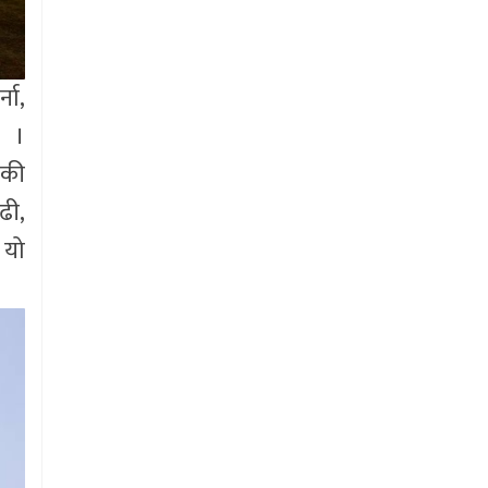
्ना,
् ।
िकी
ढी,
 यो