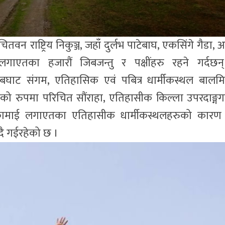
न राष्ट्रिय निकुञ्ज, जहाँ दुर्लभ पाटेबाघ, एकसिंगे गैडा, अर
एतका हजारौं जिबजन्तु र पक्षींहरु रहने गर्दछन
थल देबघाट संगम, एतिहासिक एवं पबित्र धार्मीकस्थल बालम
ब्यको रुपमा परिचित सौंराहा, एतिहासीक किल्ला उपरदाङ्गग
ीकामाई लगाएतका एतिहासीक धार्मीकस्थलहरुको कारण
दै गईरहेको छ ।