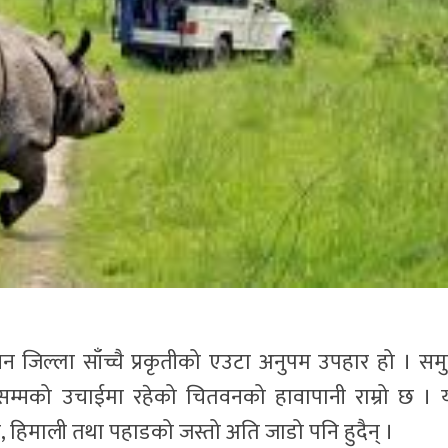
जिल्ला साँच्चै प्रकृतीको एउटा अनुपम उपहार हो । समुन्द
्मको उचाईमा रहेको चितवनको हावापानी राम्रो छ । य
ंन, हिमाली तथा पहाडको जस्तो अति जाडो पनि हुदैन् ।