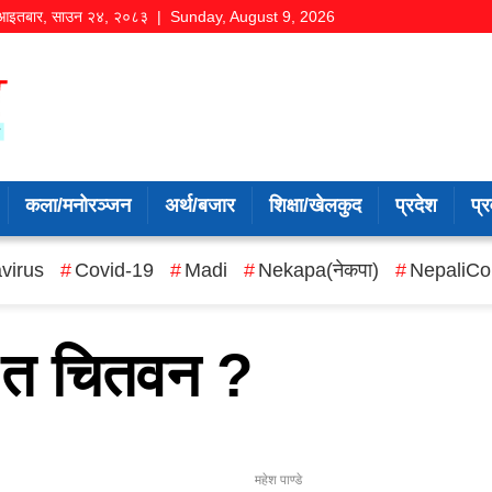
आइतबार
,
साउन
२४
,
२०८३
| Sunday, August 9, 2026
कला/मनोरञ्जन
अर्थ/बजार
शिक्षा/खेलकुद
प्रदेश
प्र
virus
Covid-19
Madi
Nekapa(नेकपा)
NepaliCo
न त चितवन ?
महेश पाण्डे