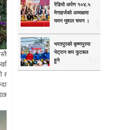
रेडियो अर्पण १०४.५
मेगाहर्जको अध्यक्षमा
९
यमन भुषाल चयन ।
भरतपुरको कृष्णपुरमा
स्तै
भेट्रान कप फुटबल
१०
हुने
्खा
ी र
्दा
्दछ