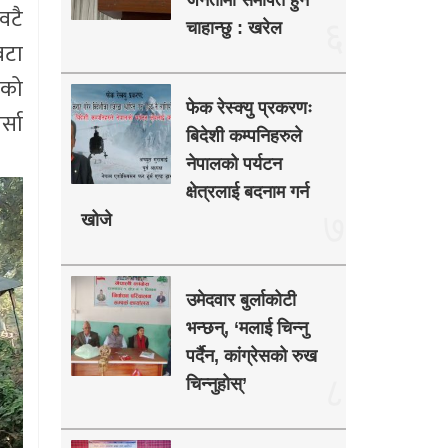
जनतामा समर्पित हुन
वटै
६
चाहान्छु : खरेल
वटा
नको
फेक रेस्क्यु प्रकरणः
र्सा
बिदेशी कम्पनिहरुले
नेपालको पर्यटन
क्षेत्रलाई बदनाम गर्न
७
खोजे
उमेदवार बुर्लाकोटी
भन्छन्, ‘मलाई चिन्नु
पर्दैन, कांग्रेसको रुख
८
चिन्नुहोस्’