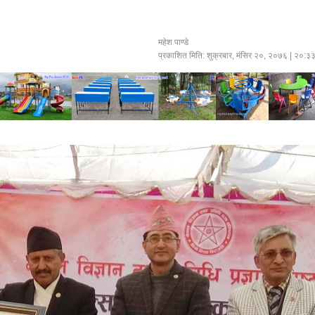
महेश पाण्डे
प्रकाशित मिति:
शुक्रबार, मंसिर २०, २०७६
| २०:३