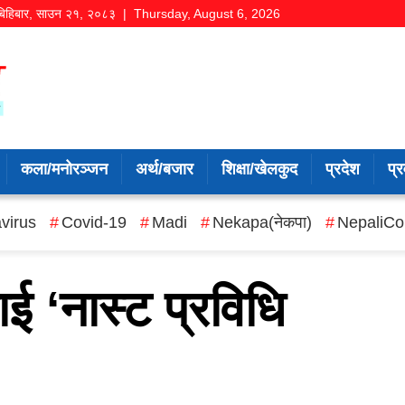
बिहिबार
,
साउन
२१
,
२०८३
| Thursday, August 6, 2026
कला/मनोरञ्जन
अर्थ/बजार
शिक्षा/खेलकुद
प्रदेश
प्र
virus
Covid-19
Madi
Nekapa(नेकपा)
NepaliCo
 ‘नास्ट प्रविधि