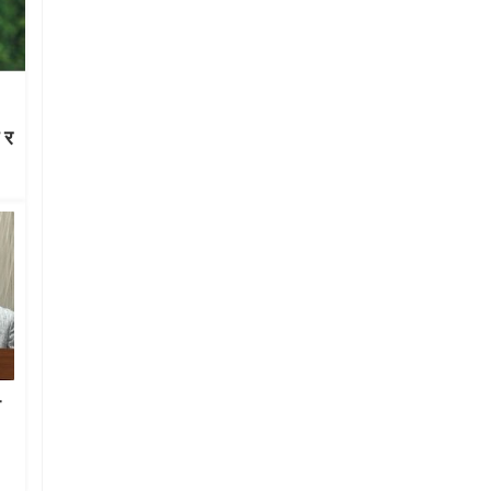
ग र
श