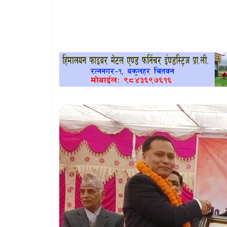
खेलकुद
प्रदेश
प्रवास/
विश्व
स्वास्थ्य/
रोचक
विचार/
अन्तर्वार्ता