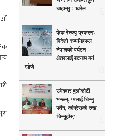
जनतामा समर्पित हुन
६
चाहान्छु : खरेल
 औँ
फेक रेस्क्यु प्रकरणः
बिदेशी कम्पनिहरुले
निक
नेपालको पर्यटन
न्य
क्षेत्रलाई बदनाम गर्न
७
खोजे
ारी
उमेदवार बुर्लाकोटी
भन्छन्, ‘मलाई चिन्नु
पर्दैन, कांग्रेसको रुख
ूरा
८
चिन्नुहोस्’