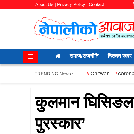
About Us |
Privacy Policy |
Contact
समाज/
राजनीति
समाज/राजनीति
चितवन खबर
☰
चितवन
खबर
Chitwan
corona
TRENDING News :
कला/
मनोरञ्जन
कुलमान घिसिङलाई
अर्थ/
पुरस्कार’
बजार
शिक्षा/