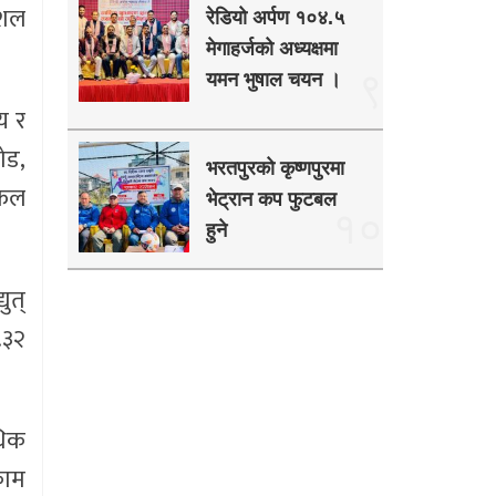
ुशल
रेडियो अर्पण १०४.५
मेगाहर्जको अध्यक्षमा
९
यमन भुषाल चयन ।
य र
ोड,
भरतपुरको कृष्णपुरमा
सफल
भेट्रान कप फुटबल
१०
हुने
ुत्
.३२
धिक
काम