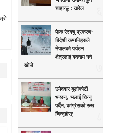
जनतामा समर्पित हुन
६
चाहान्छु : खरेल
एको
फेक रेस्क्यु प्रकरणः
बिदेशी कम्पनिहरुले
नेपालको पर्यटन
क्षेत्रलाई बदनाम गर्न
७
खोजे
उमेदवार बुर्लाकोटी
भन्छन्, ‘मलाई चिन्नु
पर्दैन, कांग्रेसको रुख
८
चिन्नुहोस्’