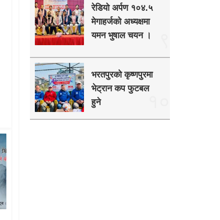
रेडियो अर्पण १०४.५
मेगाहर्जको अध्यक्षमा
९
यमन भुषाल चयन ।
भरतपुरको कृष्णपुरमा
भेट्रान कप फुटबल
१०
हुने