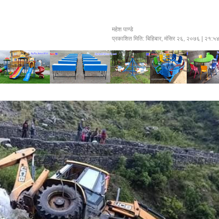
महेश पाण्डे
प्रकाशित मिति:
बिहिबार, मंसिर २६, २०७६
| २१:५