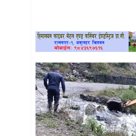
खेलकुद
प्रदेश
प्रवास/
विश्व
स्वास्थ्य/
रोचक
विचार/
अन्तर्वार्ता