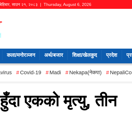
बिहिबार
,
साउन
२१
,
२०८३
| Thursday, August 6, 2026
कला/मनोरञ्जन
अर्थ/बजार
शिक्षा/खेलकुद
प्रदेश
प्र
virus
Covid-19
Madi
Nekapa(नेकपा)
NepaliCo
हुँदा एकको मृत्यु, तीन