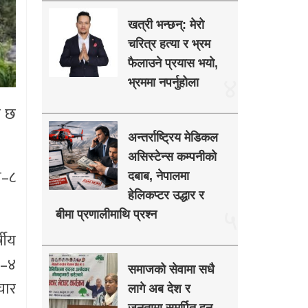
खत्री भन्छन्: मेरो
चरित्र हत्या र भ्रम
फैलाउने प्रयास भयो,
४
भ्रममा नपर्नुहोला
ो छ
अन्तर्राष्ट्रिय मेडिकल
असिस्टेन्स कम्पनीको
ा–८
दबाब, नेपालमा
हेलिकप्टर उद्धार र
५
बीमा प्रणालीमाथि प्रश्न
षीय
ा–४
समाजको सेवामा सधै
चार
लागे अब देश र