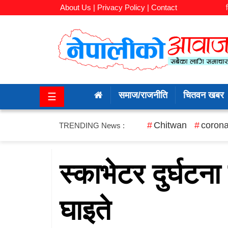
About Us |
Privacy Policy |
Contact
समाज/
राजनीति
समाज/राजनीति
चितवन खबर
☰
चितवन
खबर
Chitwan
corona
TRENDING News :
कला/
मनोरञ्जन
स्काभेटर दुर्घटना 
अर्थ/
घाइते
बजार
शिक्षा/