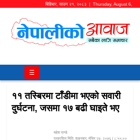
बिहिबार
,
साउन
२१
,
२०८३
| Thursday, August 6,
2026
समाज/
राजनीति
चितवन
☰
खबर
कला/
११ तस्बिरमा टाँडीमा भएको सवारी
मनोरञ्जन
दुर्घटना, जसमा १७ बढी घाइते भए
अर्थ/
बजार
महेश पाण्डे
शिक्षा/
प्रकाशित मिति:
शुक्रबार, मंसिर २७, २०७६
| ८:५५:००