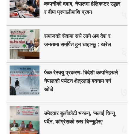
कम्पनीको दबाब, नेपालमा हेलिकप्टर उद्धार
५
र बीमा प्रणालीमाथि प्रश्न
समाजको सेवामा सधै लागे अब देश र
जनतामा समर्पित हुन चाहान्छु : खरेल
६
फेक रेस्क्यु प्रकरणः बिदेशी कम्पनिहरुले
नेपालको पर्यटन क्षेत्रलाई बदनाम गर्न
७
खोजे
उमेदवार बुर्लाकोटी भन्छन्, ‘मलाई चिन्नु
पर्दैन, कांग्रेसको रुख चिन्नुहोस्’
८