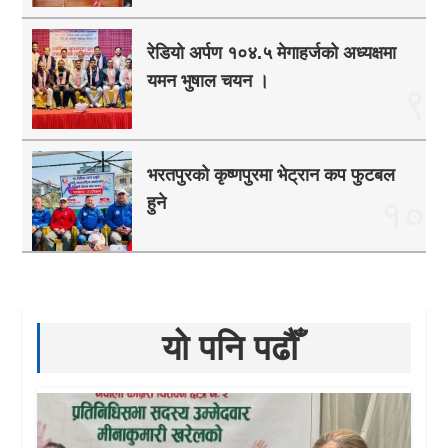
रेडियो अर्पण १०४.५ मेगाहर्जको अध्यक्षमा
यमन भुषाल चयन ।
९
भरतपुरको कृष्णपुरमा भेट्रान कप फुटबल
हुने
१०
यो पनि पढौँ