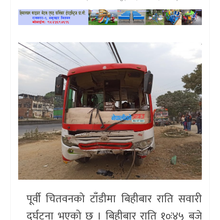
खेलकुद
प्रदेश
प्रवास/
विश्व
स्वास्थ्य/
रोचक
विचार/
अन्तर्वार्ता
पूर्वी चितवनको टाँडीमा बिहीबार राति सवारी
दुर्घटना भएको छ । बिहीबार राति १०ः४५ बजे