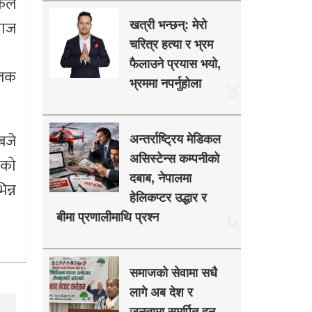
िकल
वाज
खत्री भन्छन्: मेरो
चरित्र हत्या र भ्रम
फैलाउने प्रयास भयो,
ालक
४
भ्रममा नपर्नुहोला
बजे
अन्तर्राष्ट्रिय मेडिकल
असिस्टेन्स कम्पनीको
 को
दबाब, नेपालमा
न्न
हेलिकप्टर उद्धार र
५
बीमा प्रणालीमाथि प्रश्न
समाजको सेवामा सधै
लागे अब देश र