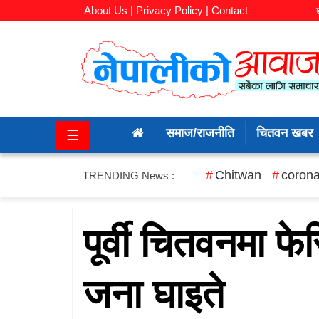
About Us |
Privacy Policy |
Contact
समाज/
राजनीति
समाज/राजनीति
चितवन खबर
☰
चितवन
खबर
Chitwan
corona
TRENDING News :
कला/
मनोरञ्जन
पूर्वी चितवनमा फे
अर्थ/
जना घाइते
बजार
शिक्षा/