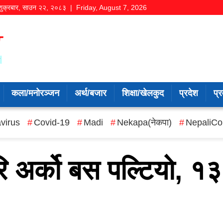
शुक्रबार
,
साउन
२२
,
२०८३
| Friday, August 7, 2026
कला/मनोरञ्जन
अर्थ/बजार
शिक्षा/खेलकुद
प्रदेश
प्र
virus
Covid-19
Madi
Nekapa(नेकपा)
NepaliCo
रि अर्को बस पल्टियो, १३