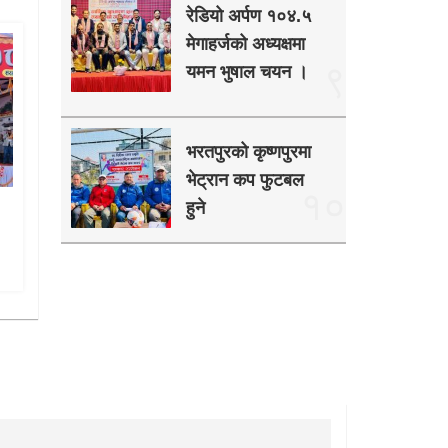
रेडियो अर्पण १०४.५
मेगाहर्जको अध्यक्षमा
९
यमन भुषाल चयन ।
भरतपुरको कृष्णपुरमा
भेट्रान कप फुटबल
१०
हुने