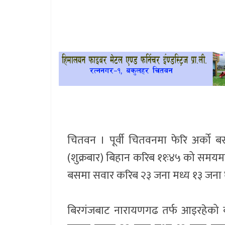
खेलकुद
प्रदेश
प्रवास/
विश्व
स्वास्थ्य/
रोचक
चितवन । पूर्वी चितवनमा फेरि अर्क
विचार/
(शुक्रबार) बिहान करिब ११ः४५ को समयमा रा
अन्तर्वार्ता
बसमा सवार करिब २३ जना मध्य १३ जना 
बिरगंजबाट नारायणगढ तर्फ आइरहेको बा