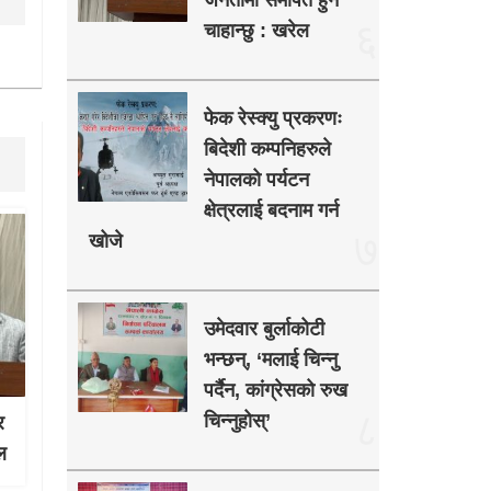
जनतामा समर्पित हुन
६
चाहान्छु : खरेल
फेक रेस्क्यु प्रकरणः
बिदेशी कम्पनिहरुले
नेपालको पर्यटन
क्षेत्रलाई बदनाम गर्न
७
खोजे
उमेदवार बुर्लाकोटी
भन्छन्, ‘मलाई चिन्नु
पर्दैन, कांग्रेसको रुख
८
चिन्नुहोस्’
र
ल