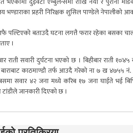
 भएकोमा दुइवटा एम्बुलेन्समा राखि नया र पुरानो मेड
 भण्डाराका प्रहरी निरिक्षक शुसिल पाण्डेले नेपालीको आ
आफै पल्टिएको बताउदै घटना लगत्तै फरार रहेका बसका च
बताए ।
बार राती सवारी दुर्घटना भएको छ । बिहीबार राती १०ः४५ 
र्गमा बाराबाट काठमाण्डौ तर्फ आउदै गरेको ना ७ ख ४७५५ नं.
त बसमा सवार ४२ जना मध्ये करिब १७ जना घाईते भई बिभि
 टांडीले जानकारी दिएको छ ।
ईको प्रतिक्रिया