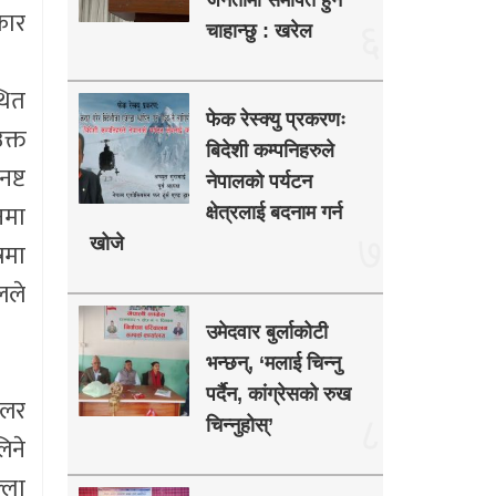
जनतामा समर्पित हुन
कार
६
चाहान्छु : खरेल
थित
फेक रेस्क्यु प्रकरणः
क्त
बिदेशी कम्पनिहरुले
ष्ट
नेपालको पर्यटन
नमा
क्षेत्रलाई बदनाम गर्न
७
खोजे
्रमा
लले
उमेदवार बुर्लाकोटी
भन्छन्, ‘मलाई चिन्नु
पर्दैन, कांग्रेसको रुख
कलर
८
चिन्नुहोस्’
िने
्ला