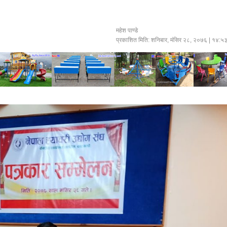
महेश पाण्डे
प्रकाशित मिति:
शनिबार, मंसिर २८, २०७६
| १४:५