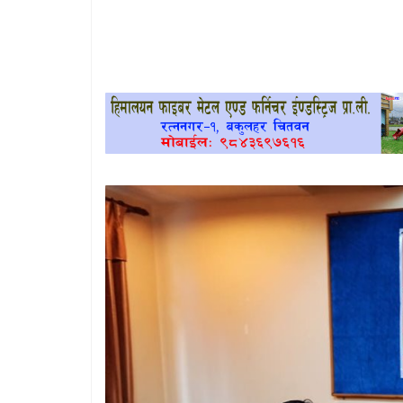
खेलकुद
प्रदेश
प्रवास/
विश्व
स्वास्थ्य/
रोचक
विचार/
अन्तर्वार्ता