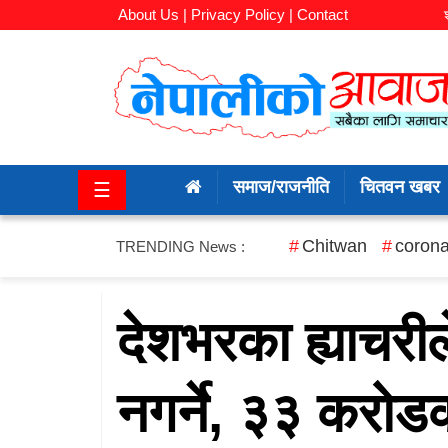
About Us |
Privacy Policy |
Contact
समाज/
राजनीति
समाज/राजनीति
चितवन खबर
☰
चितवन
खबर
Chitwan
corona
TRENDING News :
कला/
मनोरञ्जन
देशभरका ह्याचरी
अर्थ/
नगर्ने, ३३ करोड
बजार
शिक्षा/