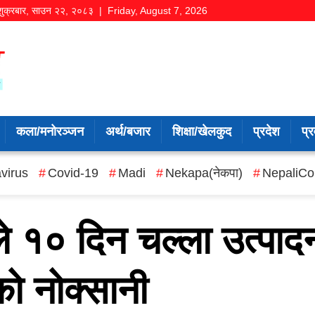
शुक्रबार
,
साउन
२२
,
२०८३
| Friday, August 7, 2026
कला/मनोरञ्जन
अर्थ/बजार
शिक्षा/खेलकुद
प्रदेश
प्र
virus
Covid-19
Madi
Nekapa(नेकपा)
NepaliCo
ले १० दिन चल्ला उत्पाद
को नोक्सानी