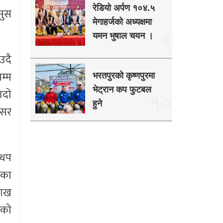
रेडियो अर्पण १०४.५
सुस
मेगाहर्जको अध्यक्षमा
९
यमन भुषाल चयन ।
उदै
म्म
भरतपुरको कृष्णपुरमा
भेट्रान कप फुटबल
उदो
१०
हुने
असर
द थप
नका
लाख
ेको