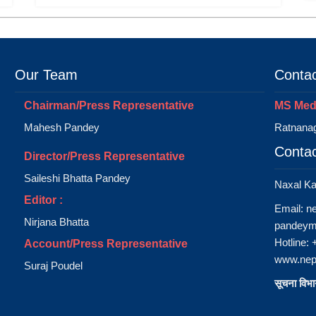
Our Team
Contac
Chairman/Press Representative
MS Medi
Mahesh Pandey
Ratnanag
Contac
Director/Press Representative
Saileshi Bhatta Pandey
Naxal K
Editor :
Email:
n
Nirjana Bhatta
pandeym
Hotline:
Account/Press Representative
www.nep
Suraj Poudel
सूचना विभाग