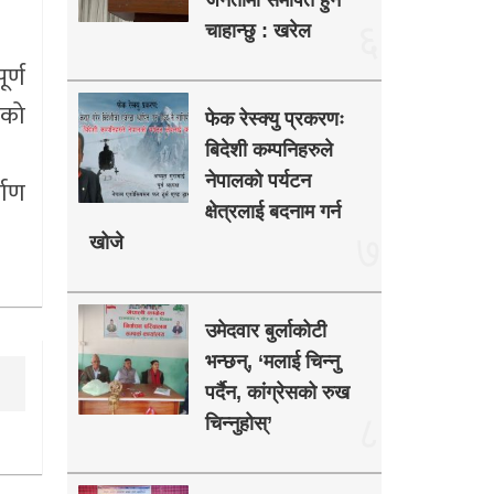
जनतामा समर्पित हुन
६
चाहान्छु : खरेल
र्ण
ाको
फेक रेस्क्यु प्रकरणः
बिदेशी कम्पनिहरुले
नेपालको पर्यटन
माण
क्षेत्रलाई बदनाम गर्न
७
खोजे
उमेदवार बुर्लाकोटी
भन्छन्, ‘मलाई चिन्नु
पर्दैन, कांग्रेसको रुख
८
चिन्नुहोस्’