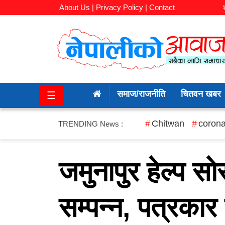
About Us |
Privacy Policy |
Contact
समाज/
राजनीति
समाज/राजनीति
चितवन खबर
☰
चितवन
खबर
Chitwan
corona
TRENDING News :
कला/
मनोरञ्जन
जमुनापुर हेल्प 
अर्थ/
सम्पन्न, पत्रकार
बजार
शिक्षा/