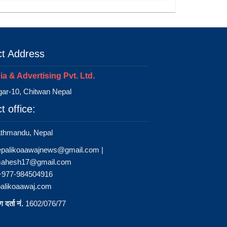
t Address
a & Advertising Pvt. Ltd.
ar-10, Chitwan Nepal
t office:
athmandu, Nepal
epalikoaawajnews@gmail.com
|
ahesh17@gmail.com
 +977-984504916
alikoaawaj.com
 दर्ता नं.
1602/076/77