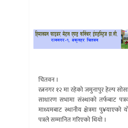
खेलकुद
प्रदेश
प्रवास/
विश्व
स्वास्थ्य/
रोचक
चितवन ।
विचार/
रत्ननगर १२ मा रहेको जमुनापुर हेल्प 
अन्तर्वार्ता
साधारण सभामा संस्थाको तर्फबाट पत्
माध्यमबाट स्थानीय क्षेत्रमा पु¥याएक
पत्रले सम्मानित गरिएको थियो ।