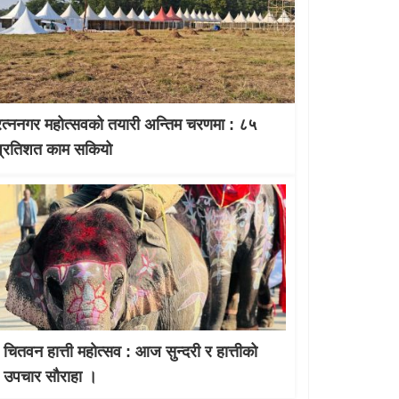
रत्ननगर महोत्सवको तयारी अन्तिम चरणमा : ८५
प्रतिशत काम सकियो
चितवन हात्ती महाेत्सव : आज सुन्दरी र हात्तीको
उपचार साैराहा ।