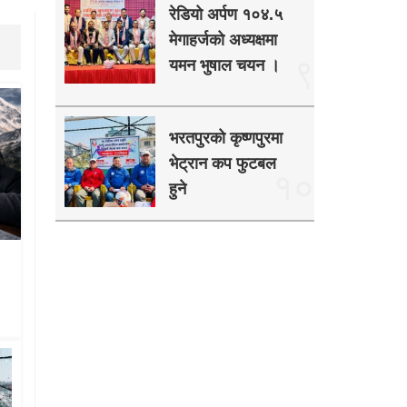
रेडियो अर्पण १०४.५
मेगाहर्जको अध्यक्षमा
९
यमन भुषाल चयन ।
भरतपुरको कृष्णपुरमा
भेट्रान कप फुटबल
१०
हुने