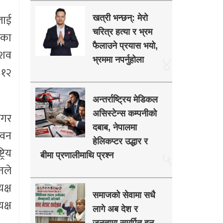
लाई
खत्री भन्छन्: मेरो
चरित्र हत्या र भ्रम
ाका
फैलाउने प्रयास भयो,
ेशव
४
भ्रममा नपर्नुहोला
 १२
अन्तर्राष्ट्रिय मेडिकल
असिस्टेन्स कम्पनीको
नगर
दबाब, नेपालमा
 वन
हेलिकप्टर उद्धार र
रिय
५
बीमा प्रणालीमाथि प्रश्न
तले
क्ष
समाजको सेवामा सधै
यक्ष
लागे अब देश र