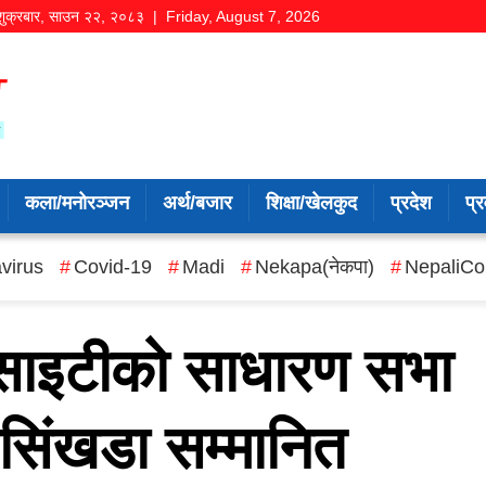
शुक्रबार
,
साउन
२२
,
२०८३
| Friday, August 7, 2026
कला/मनोरञ्जन
अर्थ/बजार
शिक्षा/खेलकुद
प्रदेश
प्र
virus
Covid-19
Madi
Nekapa(नेकपा)
NepaliCo
सोसाइटीको साधारण सभा
 सिंखडा सम्मानित