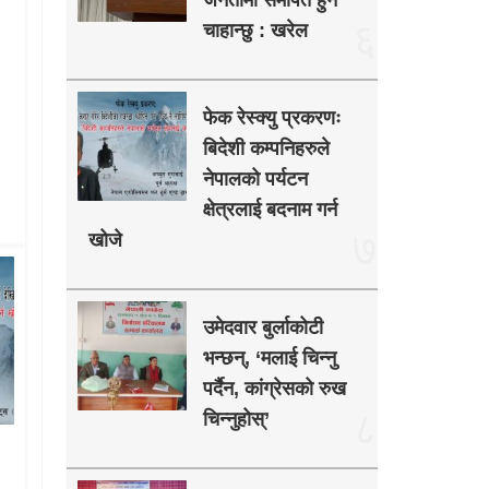
जनतामा समर्पित हुन
६
चाहान्छु : खरेल
फेक रेस्क्यु प्रकरणः
बिदेशी कम्पनिहरुले
नेपालको पर्यटन
क्षेत्रलाई बदनाम गर्न
७
खोजे
उमेदवार बुर्लाकोटी
भन्छन्, ‘मलाई चिन्नु
पर्दैन, कांग्रेसको रुख
८
चिन्नुहोस्’