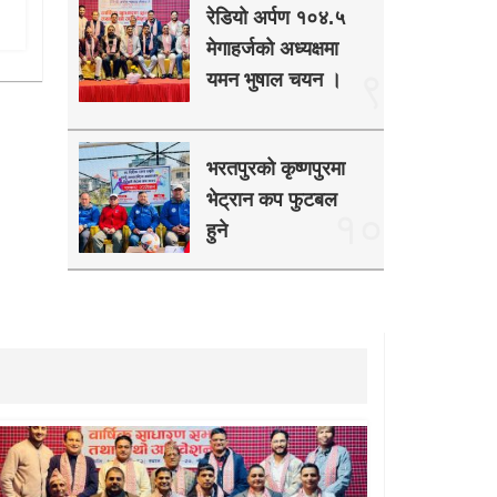
रेडियो अर्पण १०४.५
मेगाहर्जको अध्यक्षमा
९
यमन भुषाल चयन ।
भरतपुरको कृष्णपुरमा
भेट्रान कप फुटबल
१०
हुने