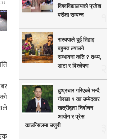
७:३३
विश्वविद्यालयको प्रवेश
१
परीक्षा सम्पन्न
रास्वपाले दुई तिहाइ
बहुमत ल्याउने
सम्भावना कति ? तथ्य,
ाति
२
डाटा र विश्लेषण
खबर
दुष्प्रचार गरिएको भन्दै
एको
गोरखा १ का उम्मेदवार
यले
खत्रीद्वारा निर्वाचन
आयोग र प्रेस
३
काउन्सिलमा उजुरी
 एक