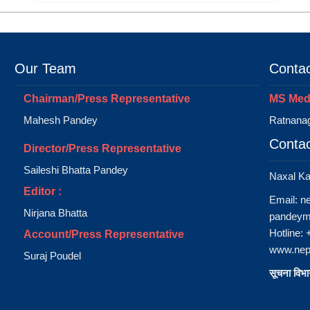
Our Team
Contac
Chairman/Press Representative
MS Medi
Mahesh Pandey
Ratnanag
Contac
Director/Press Representative
Saileshi Bhatta Pandey
Naxal K
Editor :
Email:
n
Nirjana Bhatta
pandeym
Hotline:
Account/Press Representative
www.nep
Suraj Poudel
सूचना विभाग