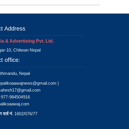
t Address
a & Advertising Pvt. Ltd.
ar-10, Chitwan Nepal
t office:
athmandu, Nepal
epalikoaawajnews@gmail.com
|
ahesh17@gmail.com
 +977-984504916
alikoaawaj.com
 दर्ता नं.
1602/076/77