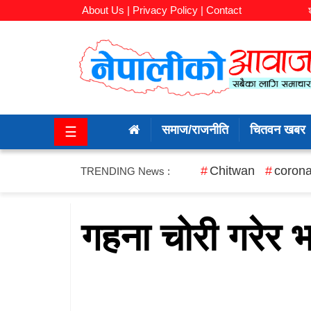
About Us |
Privacy Policy |
Contact
समाज/
राजनीति
समाज/राजनीति
चितवन खबर
☰
चितवन
खबर
Chitwan
corona
TRENDING News :
कला/
मनोरञ्जन
गहना चोरी गरेर भा
अर्थ/
बजार
शिक्षा/