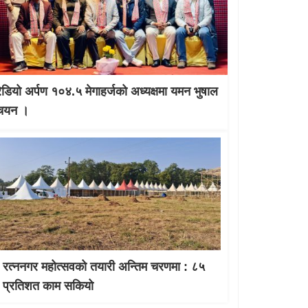
रेडियो अर्पण १०४.५ मेगाहर्जको अध्यक्षमा यमन भुषाल
चयन ।
रत्ननगर महोत्सवको तयारी अन्तिम चरणमा : ८५
प्रतिशत काम सकियो