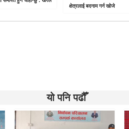
 समर्पित हुन चाहान्छु : खरेल
क्षेत्रलाई बदनाम गर्न खोजे
यो पनि पढौँ