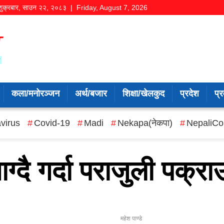
शुक्रबार
,
साउन
२२
,
२०८३
| Friday, August 7, 2026
कला/मनोरञ्जन
अर्थ/बजार
शिक्षा/खेलकुद
प्रदेश
प्र
virus
Covid-19
Madi
Nekapa(नेकपा)
NepaliCo
ग्दै गर्दा पराजुली पक्रा
महेश पाण्डे