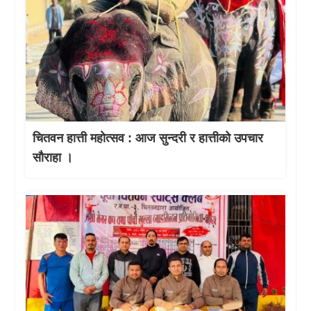
चितवन हात्ती महाेत्सव : आज सुन्दरी र हात्तीको उपचार
साैराहा ।