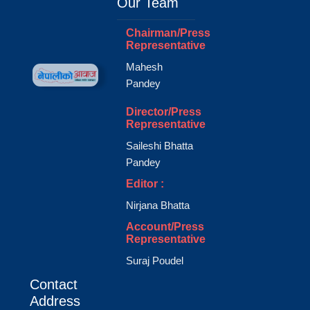
Our Team
Chairman/Press
Representative
Mahesh
Pandey
Director/Press
Representative
Saileshi Bhatta
Pandey
Editor :
Nirjana Bhatta
Account/Press
Representative
Suraj Poudel
Contact
Address