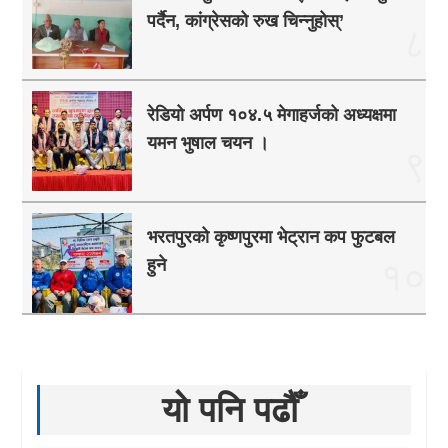
पर्दैन, कांग्रेसको रुख चिन्नुहोस्’
८
रेडियो अर्पण १०४.५ मेगाहर्जको अध्यक्षमा
यमन भुषाल चयन ।
९
भरतपुरको कृष्णपुरमा भेट्रान कप फुटबल
हुने
१०
यो पनि पढौँ