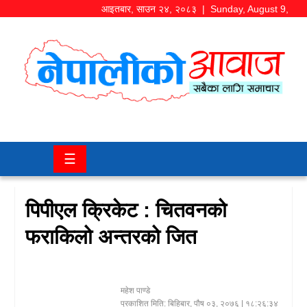
आइतबार
,
साउन
२४
,
२०८३
| Sunday, August 9,
2026
समाज/
राजनीति
चितवन
☰
खबर
कला/
पिपीएल क्रिकेट : चितवनको
मनोरञ्जन
फराकिलो अन्तरको जित
अर्थ/
बजार
महेश पाण्डे
शिक्षा/
प्रकाशित मिति:
बिहिबार, पौष ०३, २०७६
| १८:२६:३४