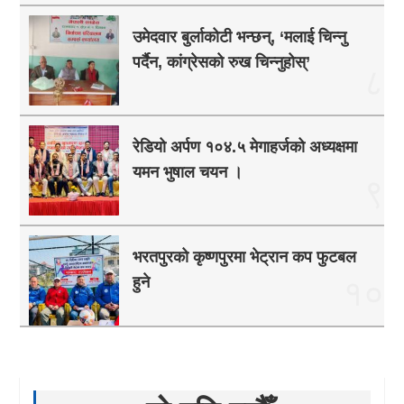
उमेदवार बुर्लाकोटी भन्छन्, ‘मलाई चिन्नु
पर्दैन, कांग्रेसको रुख चिन्नुहोस्’
८
रेडियो अर्पण १०४.५ मेगाहर्जको अध्यक्षमा
यमन भुषाल चयन ।
९
भरतपुरको कृष्णपुरमा भेट्रान कप फुटबल
हुने
१०