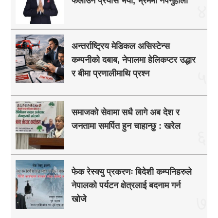
फैलाउने प्रयास भयो, भ्रममा नपर्नुहोला
४
अन्तर्राष्ट्रिय मेडिकल असिस्टेन्स
कम्पनीको दबाब, नेपालमा हेलिकप्टर उद्धार
५
र बीमा प्रणालीमाथि प्रश्न
समाजको सेवामा सधै लागे अब देश र
जनतामा समर्पित हुन चाहान्छु : खरेल
६
फेक रेस्क्यु प्रकरणः बिदेशी कम्पनिहरुले
नेपालको पर्यटन क्षेत्रलाई बदनाम गर्न
७
खोजे