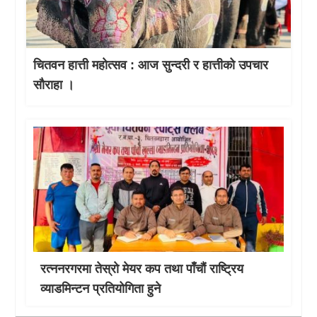
चितवन हात्ती महाेत्सव : आज सुन्दरी र हात्तीको उपचार
साैराहा ।
रत्ननरगरमा तेस्राे मेयर कप तथा पाँचौं राष्ट्रिय
व्याडमिन्टन प्रतियोगिता हुने