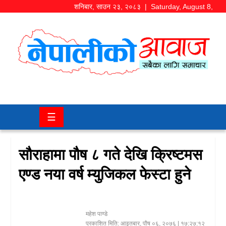
शनिबार
,
साउन
२३
,
२०८३
| Saturday, August 8,
2026
समाज/
राजनीति
चितवन
☰
खबर
कला/
सौराहामा पौष ८ गते देखि क्रिष्टमस
मनोरञ्जन
एण्ड नया वर्ष म्युजिकल फेस्टा हुने
अर्थ/
बजार
महेश पाण्डे
शिक्षा/
प्रकाशित मिति:
आइतबार, पौष ०६, २०७६
| १७:२७:१२