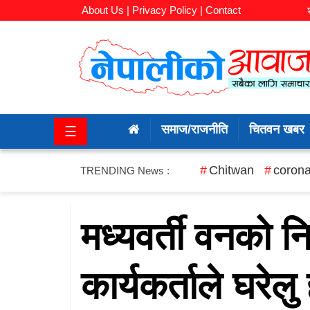
About Us |
Privacy Policy |
Contact
समाज/
राजनीति
समाज/राजनीति
चितवन खबर
☰
चितवन
खबर
Chitwan
corona
TRENDING News :
कला/
मनोरञ्जन
मध्यवर्ती वनको न
अर्थ/
कार्यकर्ताले घरेलु
बजार
शिक्षा/