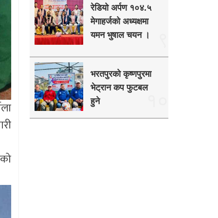
रेडियो अर्पण १०४.५
मेगाहर्जको अध्यक्षमा
९
यमन भुषाल चयन ।
भरतपुरको कृष्णपुरमा
भेट्रान कप फुटबल
१०
हुने
िला
ारी
एको