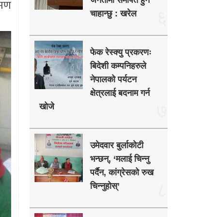
जनतामा समर्पित हुन
रमण
६
चाहान्छु : खरेल
फेक रेस्क्यु प्रकरणः
बिदेशी कम्पनिहरुले
नेपालको पर्यटन
क्षेत्रलाई बदनाम गर्न
७
खोजे
उमेदवार बुर्लाकोटी
भन्छन्, ‘मलाई चिन्नु
पर्दैन, कांग्रेसको रुख
८
चिन्नुहोस्’