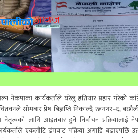
्न नेकपाका कार्यकर्ताले घरेलु हतियार प्रहार गरेको कांग्
तवनले सोमबार प्रेष बिज्ञप्ति निकाल्दै रत्ननगर–६, बछौल
 नेतृत्वको लागि आइतबार हुने निर्वाचन प्रक्रियालाई ने
 कार्यकर्ताले एकलौटि ढंगबाट पक्रिया अगाडि बढाएपछि उत्प