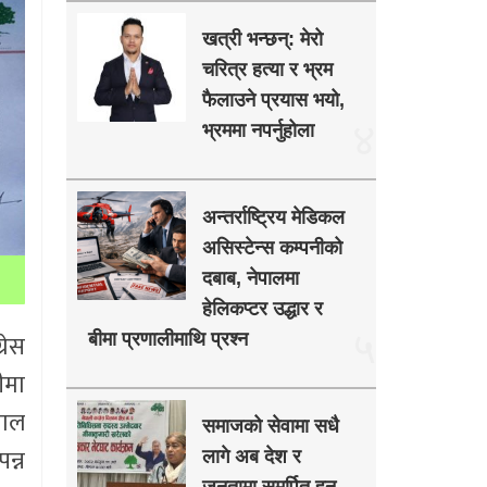
खत्री भन्छन्: मेरो
चरित्र हत्या र भ्रम
फैलाउने प्रयास भयो,
४
भ्रममा नपर्नुहोला
अन्तर्राष्ट्रिय मेडिकल
असिस्टेन्स कम्पनीको
दबाब, नेपालमा
हेलिकप्टर उद्धार र
५
रेस
बीमा प्रणालीमाथि प्रश्न
ीमा
पाल
समाजको सेवामा सधै
न्न
लागे अब देश र