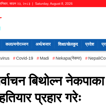
शनिबार
,
साउन
२३
,
२०८३
| Saturday, August 8, 2026
कला/मनोरञ्जन
अर्थ/बजार
शिक्षा/खेलकुद
प्रदेश
प्र
virus
Covid-19
Madi
Nekapa(नेकपा)
NepaliCo
िर्वाचन बिथोल्न नेकपाका
 हतियार प्रहार गरेः