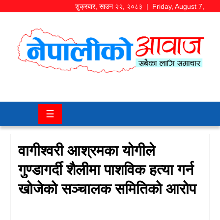
शुक्रबार
,
साउन
२२
,
२०८३
| Friday, August 7,
2026
समाज/
राजनीति
चितवन
☰
खबर
कला/
वागीश्वरी आश्रमका योगीले
मनोरञ्जन
गुण्डागर्दी शैलीमा पाशविक हत्या गर्न
अर्थ/
खोजेको सञ्चालक समितिको आरोप
बजार
शिक्षा/