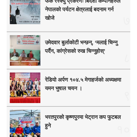
फेक रेस्क्यु प्रकरणः बिदेशी कम्पनिहरुले
नेपालको पर्यटन क्षेत्रलाई बदनाम गर्न
७
खोजे
उमेदवार बुर्लाकोटी भन्छन्, ‘मलाई चिन्नु
पर्दैन, कांग्रेसको रुख चिन्नुहोस्’
८
रेडियो अर्पण १०४.५ मेगाहर्जको अध्यक्षमा
यमन भुषाल चयन ।
९
भरतपुरको कृष्णपुरमा भेट्रान कप फुटबल
हुने
१०