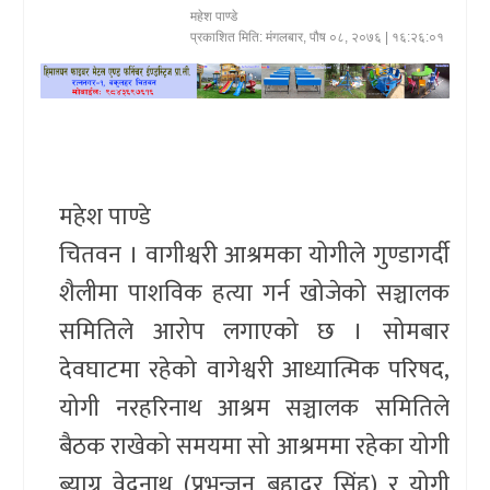
महेश पाण्डे
खेलकुद
प्रकाशित मिति:
मंगलबार, पौष ०८, २०७६
| १६:२६:०१
प्रदेश
प्रवास/
विश्व
महेश पाण्डे
स्वास्थ्य/
चितवन । वागीश्वरी आश्रमका योगीले गुण्डागर्दी
रोचक
शैलीमा पाशविक हत्या गर्न खोजेको सञ्चालक
विचार/
समितिले आरोप लगाएको छ । सोमबार
अन्तर्वार्ता
देवघाटमा रहेको वागेश्वरी आध्यात्मिक परिषद,
योगी नरहरिनाथ आश्रम सञ्चालक समितिले
बैठक राखेको समयमा सो आश्रममा रहेका योगी
ब्याग्र वेदनाथ (प्रभन्जन बहादुर सिंह) र योगी