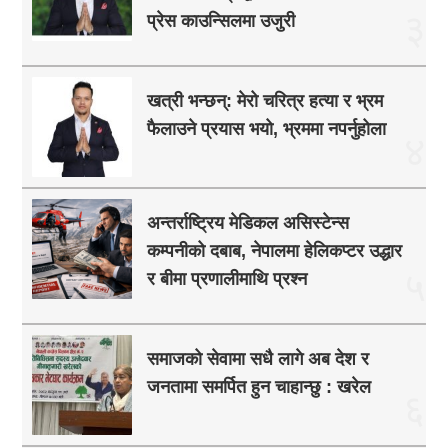
३
प्रेस काउन्सिलमा उजुरी
खत्री भन्छन्: मेरो चरित्र हत्या र भ्रम
फैलाउने प्रयास भयो, भ्रममा नपर्नुहोला
४
अन्तर्राष्ट्रिय मेडिकल असिस्टेन्स
कम्पनीको दबाब, नेपालमा हेलिकप्टर उद्धार
५
र बीमा प्रणालीमाथि प्रश्न
समाजको सेवामा सधै लागे अब देश र
जनतामा समर्पित हुन चाहान्छु : खरेल
६