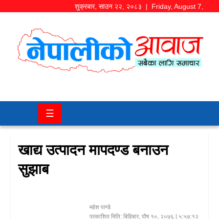
शुक्रबार
,
साउन
२२
,
२०८३
| Friday, August 7,
2026
समाज/
राजनीति
चितवन
☰
खबर
कला/
खाद्य उत्पादन मापदण्ड बनाउन
मनोरञ्जन
सुझाब
अर्थ/
बजार
महेश पाण्डे
शिक्षा/
प्रकाशित मिति:
बिहिबार, पौष १०, २०७६
| ५:५७:१२