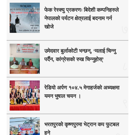
फेक रेस्क्यु प्रकरणः बिदेशी कम्पनिहरुले
नेपालको पर्यटन क्षेत्रलाई बदनाम गर्न
७
खोजे
उमेदवार बुर्लाकोटी भन्छन्, ‘मलाई चिन्नु
पर्दैन, कांग्रेसको रुख चिन्नुहोस्’
८
रेडियो अर्पण १०४.५ मेगाहर्जको अध्यक्षमा
यमन भुषाल चयन ।
९
भरतपुरको कृष्णपुरमा भेट्रान कप फुटबल
हुने