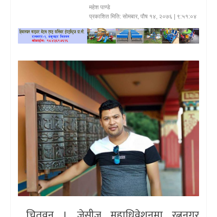
महेश पाण्डे
खेलकुद
प्रकाशित मिति:
सोमबार, पौष १४, २०७६
| ९:५१:०४
प्रदेश
प्रवास/
विश्व
स्वास्थ्य/
रोचक
विचार/
अन्तर्वार्ता
चितवन । जेसीज महाधिवेशनमा रत्ननगर