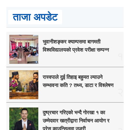
ताजा अपडेट
भुवानीशङ्कर क्याम्पसमा बागमती
विश्वविद्यालयको प्रवेश परीक्षा सम्पन्न
१
रास्वपाले दुई तिहाइ बहुमत ल्याउने
सम्भावना कति ? तथ्य, डाटा र विश्लेषण
२
दुष्प्रचार गरिएको भन्दै गोरखा १ का
उम्मेदवार खत्रीद्वारा निर्वाचन आयोग र
प्रेस काउन्सिलमा उजुरी