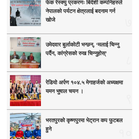
फेक रेस्क्यु प्रकरणः बिदेशी कम्पनिहरुले
नेपालको पर्यटन क्षेत्रलाई बदनाम गर्न
७
खोजे
उमेदवार बुर्लाकोटी भन्छन्, ‘मलाई चिन्नु
पर्दैन, कांग्रेसको रुख चिन्नुहोस्’
८
रेडियो अर्पण १०४.५ मेगाहर्जको अध्यक्षमा
यमन भुषाल चयन ।
९
भरतपुरको कृष्णपुरमा भेट्रान कप फुटबल
हुने
१०