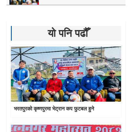
यो पनि पढौँ
भरतपुरको कृष्णपुरमा भेट्रान कप फुटबल हुने