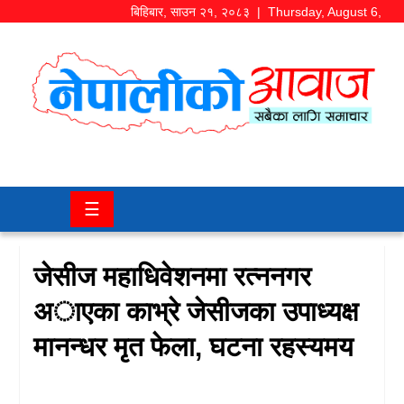
बिहिबार
,
साउन
२१
,
२०८३
| Thursday, August 6,
2026
समाज/
राजनीति
चितवन
☰
खबर
कला/
जेसीज महाधिवेशनमा रत्ननगर
मनोरञ्जन
अाएका काभ्रे जेसीजका उपाध्यक्ष
अर्थ/
मानन्धर मृत फेला, घटना रहस्यमय
बजार
शिक्षा/