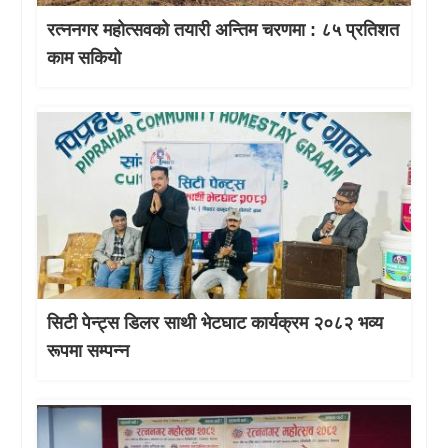
रत्ननगर महोत्सवको तयारी अन्तिम चरणमा : ८५ प्रतिशत
काम सकियो
सिटी पेन्ट्स डिलर साथी भेटघाट कार्यक्रम २०८२ भव्य
रूपमा सम्पन्न