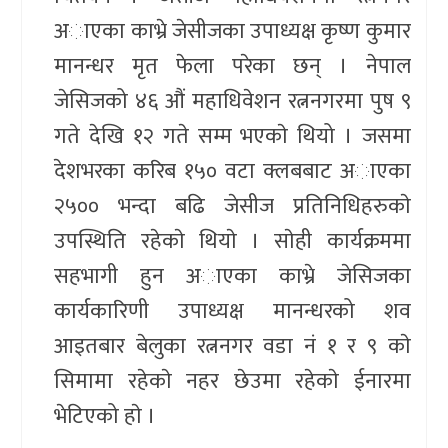
अाएका काभ्रे जेसीजका उपाध्यक्ष कृष्ण कुमार
मानन्धर मृत फेला परेका छन् । नेपाल
जेसिजको ४६ औं महाधिवेशन रत्ननगरमा पुष ९
गते देखि १२ गते सम्म भएकाे थियो । जसमा
देशभरका करिब १५० वटा क्लबबाट अाएका
२५०० भन्दा बढि जेसीज प्रतिनिधिहरुकाे
उपस्थिति रहेकाे थियाे । साेही कार्यक्रममा
सहभागी हुन अाएका काभ्रे जेसिजका
कार्यकारिणी उपाध्यक्ष मानन्धरको शव
आइतबार बेलुका रत्ननगर वडा नं १ र ९ काे
सिमामा रहेकाे नहर छेउमा रहेकाे ईनारमा
भेटिएको हाे ।